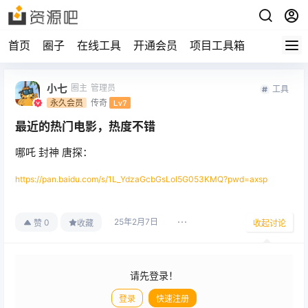
首页
圈子
在线工具
开通会员
项目工具箱
小七
圈主
管理员
工具
永久会员
传奇
Lv7
最近的热门电影，热度不错
哪吒 封神 唐探：
https://pan.baidu.com/s/1L_YdzaGcbGsLol5G053KMQ?pwd=axsp
25年2月7日
0
赞
收藏
收起讨论
请先登录！
登录
快速注册
发布