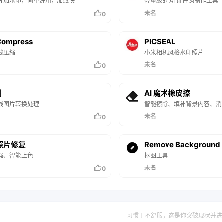
片加水印，简单好用，加载快
轻量级的 AI 证件照制作工具
未名
0
Compress
PICSEAL
线压缩
小米相机风格水印照片
未名
0
图
AI 魔术橡皮擦
线图片转换处理
智能擦除、填补背景内容、消
未名
0
老照片修复
Remove Background
强、智能上色
抠图工具
未名
0
习惯于不舒服，这是你突破现状并进