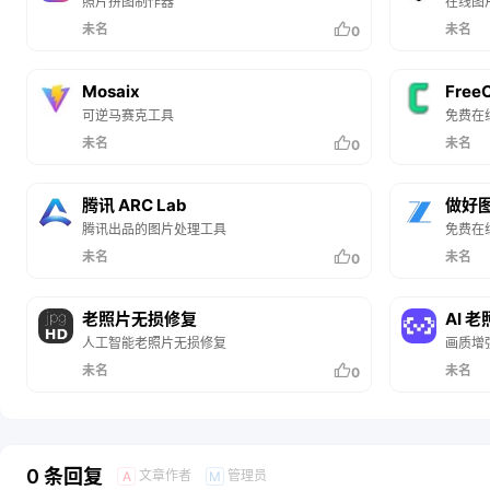
照片拼图制作器
在线图
未名
未名
0
Mosaix
Free
可逆马赛克工具
免费在
未名
未名
0
腾讯 ARC Lab
做好
腾讯出品的图片处理工具
免费在
未名
未名
0
老照片无损修复
AI 
人工智能老照片无损修复
画质增
未名
未名
0
0 条回复
文章作者
管理员
A
M