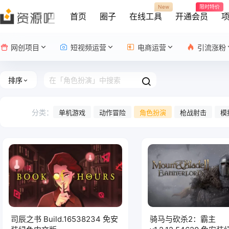
New
限时特价
首页
圈子
在线工具
开通会员
网创项目
短视频运营
电商运营
引流涨粉
排序
分类：
单机游戏
动作冒险
角色扮演
枪战射击
模
司辰之书 Build.16538234 免安
骑马与砍杀2：霸主