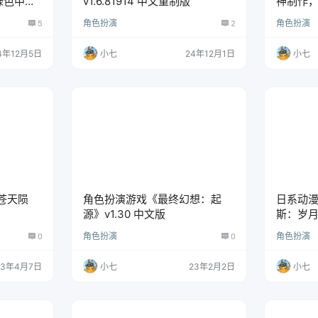
安装绿色中文
v1.6.81914 中文重制版
神制作，安
5
角色扮演
2
角色扮演
4年12月5日
小七
24年12月1日
小七
苍天陨
角色扮演游戏《最终幻想：起
日系动漫
源》v1.30 中文版
斯：岁
0
角色扮演
0
角色扮演
23年4月7日
小七
23年2月2日
小七