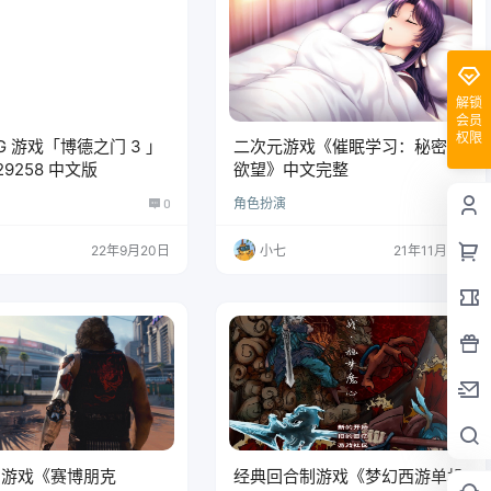
解锁
会员
权限
G 游戏「博德之门 3 」
二次元游戏《催眠学习：秘密的
1829258 中文版
欲望》中文完整
0
角色扮演
0
22年9月20日
小七
21年11月6日
演游戏《赛博朋克
经典回合制游戏《梦幻西游单机