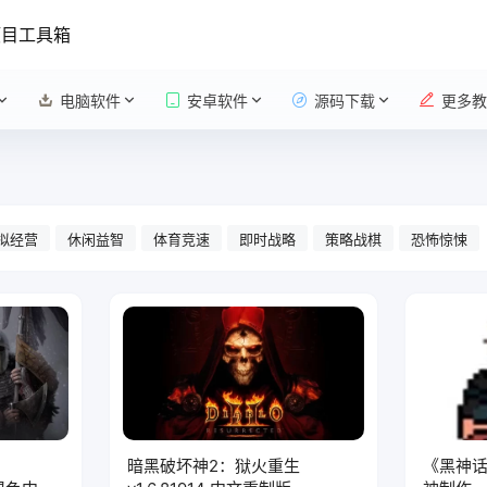
项目工具箱
电脑软件
安卓软件
源码下载
更多教
拟经营
休闲益智
体育竞速
即时战略
策略战棋
恐怖惊悚
暗黑破坏神2：狱火重生
《黑神话