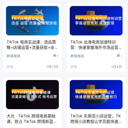
TikTok 电商实战课：选品策
TikTok 出海电商加速特训
略+店铺运营+流量获取+全流
营：快速掌握海外市场运营
程技能，月入 5 万+
规则，实现高效变现
跨境电商
0
跨境电商
1
小七
1月11日
小七
1月4日
大光 · TikTok 跨境电商基础
TikTok 东南亚小店运营，TK
课，抢占 TikTok 跨境新蓝
跨境小店教程让学员能快速
海：流量逻辑+变现方式+账
掌握实用的运营技巧