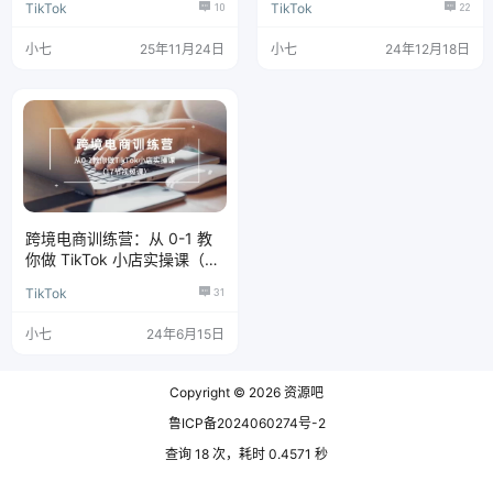
TikTok
10
TikTok
22
号运营，新手月入 1 万+
小七
25年11月24日
小七
24年12月18日
跨境电商训练营：从 0-1 教
你做 TikTok 小店实操课（17
节课）
TikTok
31
小七
24年6月15日
Copyright © 2026
资源吧
鲁ICP备2024060274号-2
查询 18 次，耗时 0.4571 秒