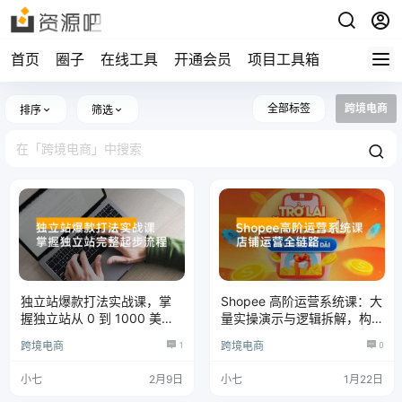
首页
圈子
在线工具
开通会员
项目工具箱
全部标签
跨境电商
排序
筛选
独立站爆款打法实战课，掌
Shopee 高阶运营系统课：大
握独立站从 0 到 1000 美金
量实操演示与逻辑拆解，构
的完整起步流程
建完整的运营思维与落地能
跨境电商
1
跨境电商
0
力，店铺高效增长
小七
2月9日
小七
1月22日