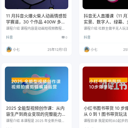
11 月抖音火爆火柴人动画情感哲
抖音无人直播课（11 月
学赛道，30 个作品 400W 多
实景、数字人、绿幕、
赞，制作简单，流量大（教学
法、24 小时自动盈利
课程介绍 课程内容是动画短视频教程
课程介绍 社群主做半无人玩
+素材，作品简单有趣，观众容易接受，
玩法分享，附加其他玩法不
+素材）
抖音
0
抖音
适合新手入门，制作简单，流量大。 轻
纯无玩法、实景AI、真人玩
松上手，小白也能快速掌握～ 课程目录
法、真转无玩法、麒麟臂摇
详细制作教学 新手须知 基础教学 进阶教
法共享。各种起号方式，包
小七
25年12月1日
小七
25
学 视频素材 常用 BGM 和音效 配音技巧
不挂车裸奔流起号、自然流
封面制作以及发布 文案素材分享 视频素
风车起号、搜索流起号、随
材 火柴人素材 剪辑素材
起号等。 课程目录 视频 【20
07日】新人小白必看从01起步
mp4 【2024年07月07日
看从01起步实操课2.mp4 …
2025 全能型视频创作课：从内
小红书图书带货 10 步
容生产到商业变现的完整能力体
从 0 到 1 图书带货玩法
系，实现多渠道收入月赚
课程介绍 本课程是 2025 年全新升级的
课程目录 我是如何从0起步的.
零基础视频创作全链路课程，涵盖拍摄
书思维：做小红书与抖音思维区
15000+