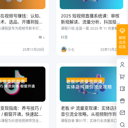
能在视频号赚钱：认知、
2025 短视频直播系统课：审核
话术、选品、开播到投放
新规解读、流量分析、抖加投
运营
放、单月引流增收 5 万+
本课程是专为视频号新手打造
课程介绍 这是一套 2025 年 11 月更新的
南，系统性地讲解了从认知、
短视频直播综合课程，涵盖平台最新审
4
抖音
4
术、选品、开播到投放的全链
核规则、流量结构、搜索联动机制与核
解锁
识。课程首先剖析视频号的平
心算法，通过 136 节课程系统讲解抖加
会员
用户画像与流量逻辑，进而深
投放策略、直播起号逻辑及专业剪辑技
权限
25年11月29日
小七
25年11月29日
转化话术的构建、人设打造与
术，帮助创作者精准把握平台动态，实
，并提供了详细的直播开通与
现流量突破与变现增长。 抖爸爸11月份
 最后，课程重点教学微信豆
有哪些变化并且有哪些新的功能？在新
，包括建模、控流速、卡赔付
的推动机制上面，我们如何更好的去应
法，旨在帮助学员快速掌握视
对？ 审核新规/流量结构/搜索联动/核心
心，实现销售增长。 课程目
算法/推流细节，136节课，重…
和抖音的核…
变现指南：养号技巧 /
老板 IP 流量变现课：实体店抖
 / 橱窗开通，快速起号
音引流全攻略，从视频制作到直
 条
播变现，打造火爆生意
本课程为抖音短视频带货全流
课程目录 第01节：实体行业流量风口在
系统覆盖从0到1的爆单运营
哪里.mp4 第02节：实体行业为什么生意