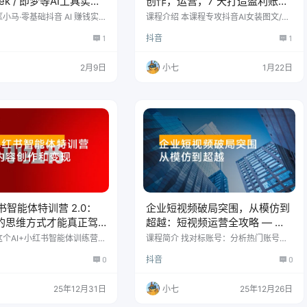
eek / 即梦等AI工具实战
创作，运营，7 天打造盈利账
生产爆款视频，打造高流
号，单月带货佣金过万
小马·零基础抖音 AI 赚钱实
课程介绍 本课程专攻抖音AI女装图文/短
爆款到直播带货》从DeepSe
视频带货，系统覆盖从零起步到持续经
1
抖音
1
AI爆款视频制作（像大唐公
营的全链路。课程包含起号（涨粉、开
国这些），到剪映剪辑、账号
通橱窗、选品挂车）、素材获取与优化
播带货话术，最后连抖店开
（图片/视频去水印、换背景、过高
2月9日
小七
1月22日
都手把手教。全是干货，直接
清）、AI内容生成（可灵工具、图生视
，学完就能上手实操。 课程
频、固定人物生成）、内容制作（图文
i工具 deepseek新手0入门教
剪辑、视频剪辑、卡笔记发布）及账号
seek万能提问公式 即梦无线积
系统运营（七大经营要素）等核心模
水印保存图片视频 动物采访如
块，旨在提供一套高效、可复制的AI女
.0…
装带货实操方案。 课程大纲 起号课程 没
有带货账号的，…
书智能体特训营 2.0：
企业短视频破局突围，从模仿到
I 的思维方式才能真正驾
超越：短视频运营全攻略 — 内
变现 6 位数
容为本，成交为核心
这个AI+小红书智能体训练营是
课程简介 找对标账号：分析热门账号的
一个月的实战导向课程，通过
内容、风格，学精髓而非抄袭，结合自
0
抖音
0
深度陪伴，系统化教授学员A
身特色实现超越。 账号定位：明确三个
、智能体架构、小红书内容智
问题 —— 你是谁、给谁看、解决什么问
AI虚拟产品开发、高效工作
题，例如 “家常菜新手导师，服务忙碌上
25年12月31日
小七
25年12月26日
及个人商业化策略，最终帮助
班族”。 主页策划：头像、简介、置顶视
I工具实现内容创作和变现，
频要 1 秒传递价值，突出核心优势。 同