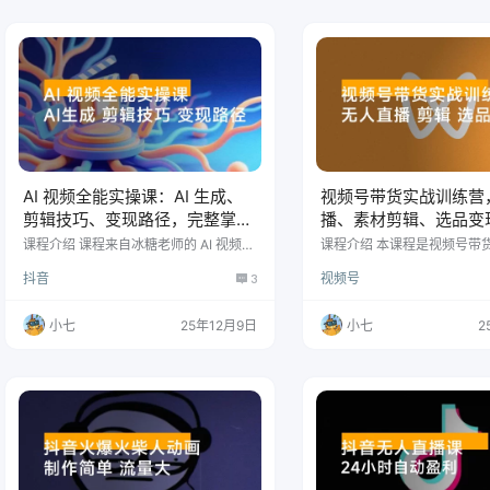
天赠送:极简AI课 100+行业爆款深度分
容。 课程目录 第 1 集：短
析,docx 第一天2025-11-27(搭建高商业
决方案：做获客式 IP 第 2 集
价值强人设账号体系4小时.…
是如何做到一边获客一边 IP 的
集：条条获客的获…
AI 视频全能实操课：AI 生成、
视频号带货实战训练营
剪辑技巧、变现路径，完整掌握
播、素材剪辑、选品变
月利润 6 万+
在家创业月入 5 万+
课程介绍 课程来自冰糖老师的 AI 视频制
课程介绍 本课程是视频号带货从
作实操课程。主要内容包括：豆包、即
的实战训练营，涵盖直播运
抖音
3
视频号
梦 AI、Deepseek 等软件使用，含无水
播、素材制作与选品变现全链
印保存、提示词技巧、动作模仿等实用
从直播声音画面优化、互动
功能。 10+ 起号实操案例，关公祝福、
入，系统讲解无人直播搭建
小七
25年12月9日
小七
2
财神到、亲子对话等热门方向手把手教
接、素材获取去重、剪辑方
学，还有爆款视频拆解与剪映全功能教
美食号等细分玩法，通过多
程，从字幕添加、转场设计到抠图调色
帮助学员掌握低成本在家创
全掌握，零基础也能轻松做出吸睛 AI 视
货路径。 课程目录 直播前言
频。 课程目录 制作AI视频都需要用到哪
画面 互动 逼单 互动 双11复盘
些软件 豆包软件使用介…
频号带货复盘1 视频号直播复