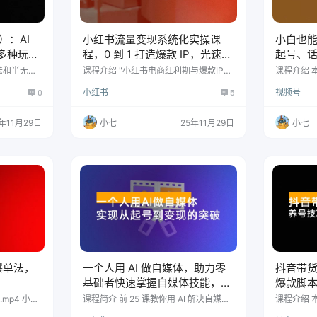
）：AI
小红书流量变现系统化实操课
小白也
多种玩
程，0 到 1 打造爆款 IP，光速起
起号、
号，月入过万
全链路
法和半无人
课程介绍 "小红书电商红利期与爆款IP打
课程介绍 
定期更新：
造"是一门针对小红书电商的系统化实操
的实战指
0
小红书
5
视频号
法、绿幕玩
课程，聚焦平台优势分析、个人 IP 本
起号、话
手等直播玩
质、商业定位、账号搭建、内容创作五
路运营知
括但不限于
大核心模块。 课程从小红书平台红利期
台特性、
年11月29日
小七
25年11月29日
小七
憋单起号、
切入，深入讲解个人 IP 的底层逻辑、纯
入讲解高
心推和千川
赚运营思路及账号内容配比策略，涵盖
选品策略
24年07月
素材库搭建、0 基础文案写作、产品拍
设置教程。
实操课1.
摄实操及光速起号 SOP，帮助学员快速
投放技巧
】新人小白必
掌握从 0 到 1 的爆款 IP 打造方法 课程…
等高级玩
频号变现核
录 视频号
爆单法，
一个人用 AI 做自媒体，助力零
抖音带货
基础者快速掌握自媒体技能，实
爆款脚本
现从起号到变现的突破（更新 9
日更 10
mp4 小红
课程简介 前 25 课教你用 AI 解决自媒体
课程介绍 
别.mp4
核心问题，涵盖文案生成、图片视频制
程实战课，
月）