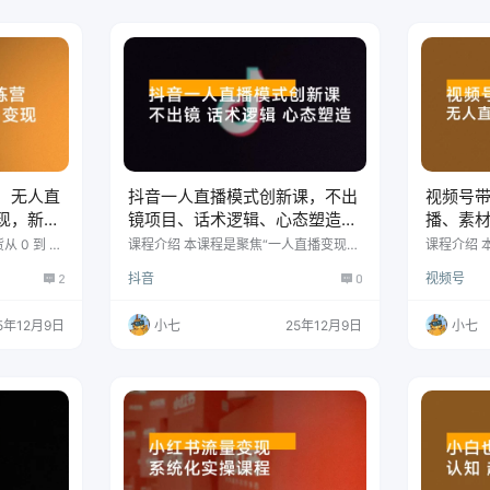
视频困局的解
作、流量运营到到店转化的完整落地体
例如通过虚
：获客式 IP
系。我们不讲空洞理论，只聚焦能带来
计变现达6
？ 第 3
实际顾客的实战方法。 课程目录 同城短
I底层原理
视频启蒙必修课 同城短视频运营破局之
式"，才能
道 短视频运营6大…
，无人直
抖音一人直播模式创新课，不出
视频号
现，新手
镜项目、话术逻辑、心态塑造，
播、素
轻启动月收益 8 万+
在家创业
 0 到 1
课程介绍 本课程是聚焦“一人直播变现模
课程介绍 本
营、无人直
式”的抖音直播实战课程，系统构建从认
的实战训
2
抖音
0
视频号
路。 课程
知重塑到项目落地的完整体系。 课程涵
播、素材制
逼单技巧切
盖认知破局、流量获取、销售转化、主
从直播声
、供应链对
播成长四大核心模块，深入讲解自然流
入，系统
5年12月9日
小七
25年12月9日
小七
法及书单号
量玩法、产品选择逻辑、脚本话术设
接、素材
次实战复盘
计、数据复盘方法，并提供脾胃保养、
美食号等
业的完整带
手工制作、知识分享等出镜/不出镜多类
帮助学员
 直播声音
实操项目，帮助普通人快速掌握可持续
货路径。 
 24复盘 视
的直播变现能力。 课程目录 第1课：开
画面 互动 
…
学典礼—必学 第2节课：认知篇（1）
频号带货复
——做抖音直…