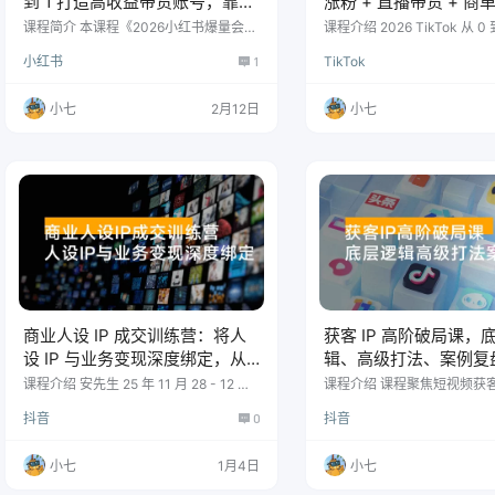
到 1 打造高收益带货账号，靠小
涨粉 + 直播带货 + 商单
红书带货年入 100w？机会来
天打通盈利路径，月入
课程简介 本课程《2026小红书爆量会线
课程介绍 2026 TikTok 从 0 
上课》是一套旨在从零打造高收益带货
直播课），作为国内头部上市 
了！
小红书
1
TikTok
账号的系统化实战教程，目标直指“年入
构的 TikTok 运营经验总结
百万”。课程内容庞大而系统，汇集了多
复刻抖音成功玩法，抢占五
位实战派导师的核心方法论与最新案
红利。课程涵盖三大变现路
小七
2月12日
小七
例。核心模块包括：戴小胖25节系统课
励、带货赚佣、商单合作，
（赛道分析、选品策略、矩阵玩法、10
速盈利。详解账号定位、人
0%起店法、爆款笔记创作与连爆技
容策略等起号五步法，拆解
巧）；流量操盘手实操课（底层逻辑、
情感共鸣、价值输出的内容
账号定位、爆款选题、AI提效工具应
有标签运用、互动提升等进阶
用）；从0到1带货账号实操（全流程复
程目录 TikTok …
刻）以及202…
商业人设 IP 成交训练营：将人
获客 IP 高阶破局课，
设 IP 与业务变现深度绑定，从
辑、高级打法、案例复
流量到信任再到成交闭环
增长瓶颈与内卷
课程介绍 安先生 25 年 11 月 28 - 12 月
课程介绍 课程聚焦短视频获客
1 日强人设 IP 打造短视频训练营，本课
现，破解流量信任成交难题。
抖音
0
抖音
程 5 天内容涵盖账号体系搭建、营销成
P的底层逻辑入手，覆盖获客
交内容规划、视觉文案生产流程、加餐
选题、AI文案、钩子设计，
课及内部案例拆解，购课赠AI课与行业
型内容创作技巧；同时拆解I
小七
1月4日
小七
分析，可助力打造高商业价值人设账号
大信任状搭建方法，以及4大
并提升业务变现能力。 课程内容 购课当
成交闭环设计，最后还有高