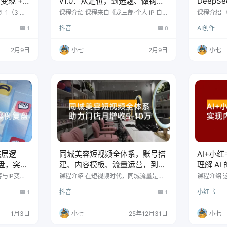
变现 + 3
v1.0：从定位，到选题、做钩
DeepS
过万美金
子、搭结构，再到后期运营，
教学，
到 1（3 天
课程介绍 课程来自《龙三郎·个人 IP 自
课程介绍 《
MCN 机
媒体内容创作系统 v1.0》。是给新手量
战：从视频
700 分钟干货
量账号
1
抖音
0
AI创作
，讲师带大家
身打造的进阶课。没有花里胡哨的噱
ek入门、
年前抖音级
头，全是 700 分钟的硬核干货。从最开
主、小人
径：平台激
始的定位，到选题、做钩子、搭结构，
运营、直
2月9日
小七
2月9日
小七
新手也能快
再到后期运营，每一步都给你讲透。不
店、投流
设打造、内
教你抄袭搬运，只带你练原创能力，用
跟着做就行
热点追踪、
专业选手的创作逻辑，让你做出观众愿
目录 认识a
组合拳，还
意追着看的内容。 课程目录 系统1-警言
程 deep
技巧。 课
篇.mp4 系统2-定位篇.mp4 系统3-内容
分方法 无
篇-选题.mp4 系统…
何做 即梦4
底层逻
同城美容短视频全体系，账号搭
AI+小红
盘，突破
建、内容模板、流量运营，到店
理解 A
转化，助力门店月增收5-10万
驭它，月
与IP变
课程介绍 在短视频时代，同城流量是实
课程介绍 
从获客式I
体美容院低成本获客的黄金赛道。然
一个为期
1
抖音
1
小红书
型短视频的
而，99%的商家仍在犯同样的错误：盲
直播教学和
还包含流量
目发作品、不懂平台规则、内容无人问
I底层原理
P定位、三
津、无法带来实际到店。本课程专为美
能体制作、
1月3日
小七
25年12月31日
小七
变现模式与
容院老板、店长及运营人员量身打造，
流搭建以
阶进阶内
是一套从认知破局、账号筑基、内容创
学员利用A