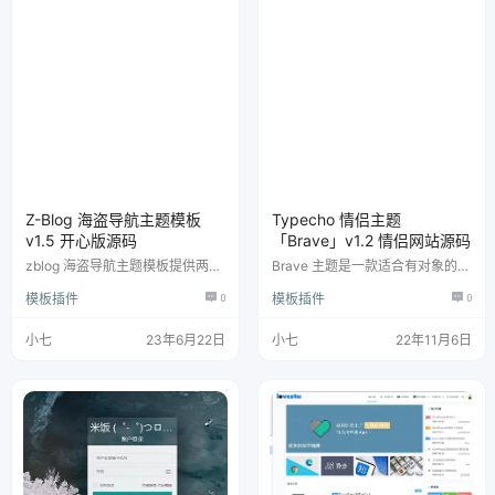
Z-Blog 海盗导航主题模板
Typecho 情侣主题
v1.5 开心版源码
「Brave」v1.2 情侣网站源码
zblog 海盗导航主题模板提供两种
Brave 主题是一款适合有对象的博
样式：导航样式和文章样式。默认
主使用 ，具有计时器、留言板、
模板插件
0
模板插件
0
为导航样式，如需使用文章样式，
恋爱清单、点点滴滴记录等功能。
可在后台进行设置。此外，按需编
辑文章还可以更好地进行 SEO 优
小七
23年6月22日
小七
22年11月6日
化。