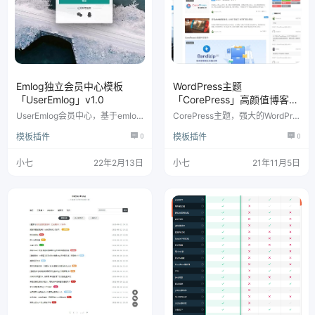
Emlog独立会员中心模板
WordPress主题
「UserEmlog」v1.0
「CorePress」高颜值博客模
板
UserEmlog会员中心，基于emlog
CorePress主题，强大的WordPre
6.0.1老司机修改版开发，暂时不
ss定制主题，体积小，性能强，功
模板插件
0
模板插件
0
知道支持不支持其他版本。原创作
能多，不可多得的一款高性能，高
者：会飞的鱼（米饭）
颜值主题。
小七
22年2月13日
小七
21年11月5日