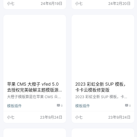
不再只显示单一的主分类。 直接
的代码弄得凌乱不堪吧 ? 注意：建
小七
24年6月19日
小七
24年2月20日
指定一个分类下视频为免费专区。
议 git clone 下载（简易 Git 使用
完整的卡密支付体系，无人看管，
指南）； 如果选择下载压缩包，
无需挂码。 三个播放界面，未注
解压后记得把文件夹名改回 Sakur
册会员、普通注册会员，VIP会员
a，也即保证主题路径为 /wp-con
看到的播放界面提醒都不一样。
tent/themes/Sakura/； 主题设置
模板 PC+WAP，可以完美打包 AP
在 菜…
P。 除了网站 LOGO ，自定义的
广告等，其他界面均无需特…
苹果 CMS 大橙子 vfed 5.0
2023 彩虹全新 SUP 模板，
去授权完美破解主题模版源
卡卡云模板修复版
码
大橙子模版算是在苹果 CMS 众多
2023 彩虹全新 SUP 模板，卡卡
主题里，较为亮眼的一款了，主题
云模板，首页美化，登陆页美化，
模板插件
0
模板插件
0
简洁，功能众多，非常的齐全。
修复了 PC 端购物车页面显示不正
今天分享的就是大橙 5.0 版本模
常的问题。
板，完美破解，自测无后门，无广
小七
23年9月24日
小七
23年9月24日
告不影响任何功能体验性。