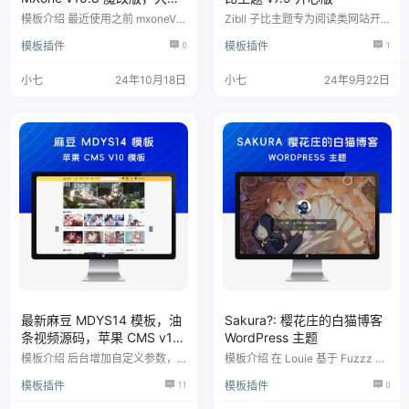
海报样式 MacCMS 模板主题
模板介绍 最近使用之前 mxoneV5.
Zibll 子比主题专为阅读类网站开
2 模板觉得特别单调，社长之前一
发，设计简约优雅、功能全面。UI
模板插件
0
模板插件
1
直都想使用想有一款大气的模板样
界面模块化、多种布局、多种显示
式，但是奈何很多都不进行开发
效果可选择，高度自由化，更容易
了，其实正常，因为模板一旦没有
搭配出自己喜欢的网站。支持付费
小七
24年10月18日
小七
24年9月22日
动力更新，久而久之就有视觉疲
阅读，付费下载，付费视频的支付
劳，因为社长自己基于 mxonev 5.
功能和完善用户 VIP 会员系统加上
2 模板参考了很多大佬给出的样
强大的模块化编辑器工具，为站长
式，优化更新了出炉了现在 MXon
提供有力的生产力
e v10 版本，功能也加了一些，主
要是前端样式会更好看一些更大
气。 模板截图 安装模板教程说明
将 tem…
最新麻豆 MDYS14 模板，油
Sakura?: 樱花庄的白猫博客
条视频源码，苹果 CMS v10
WordPress 主题
模板，附搭建教程
模板介绍 后台增加自定义参数，
模板介绍 在 Louie 基于 Fuzzz 的
对应会员升级页面，以及积分充
Akina 主题修改的主题 Siren 基础
模板插件
11
模板插件
0
值。 视频，演员，专题，收藏，
上三次修改 =.= 两位前辈做得已经
会员系统模块齐全，支持子分类，
很棒了，或许我所做的只是把他们