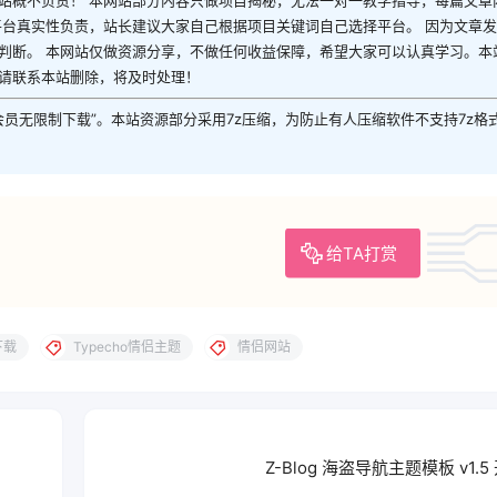
站概不负责！ 本网站部分内容只做项目揭秘，无法一对一教学指导，每篇文章
平台真实性负责，站长建议大家自己根据项目关键词自己选择平台。 因为文章
判断。 本网站仅做资源分享，不做任何收益保障，希望大家可以认真学习。本
请联系本站删除，将及时处理！
P会员无限制下载”。本站资源部分采用7z压缩，为防止有人压缩软件不支持7z格
给TA打赏
下载
Typecho情侣主题
情侣网站
Z-Blog 海盗导航主题模板 v1.