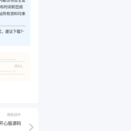
内都含项目全套
发布时间和您阅
站所有资料均来
式，建议下载7-
共0人
模板插件
5 开心版源码