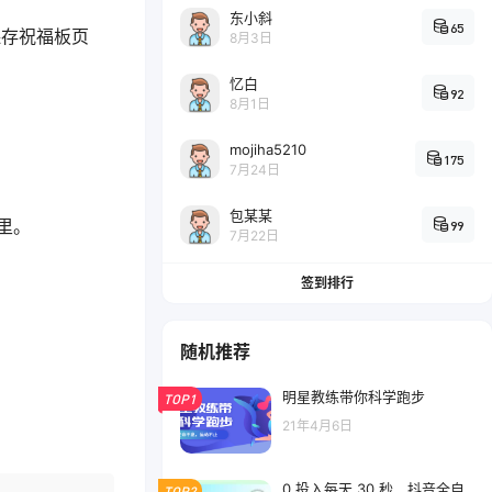
东小斜
65
保存祝福板页
8月3日
忆白
92
8月1日
mojiha5210
175
7月24日
包某某
里。
99
7月22日
签到排行
随机推荐
明星教练带你科学跑步
TOP1
21年4月6日
0 投入每天 30 秒，抖音全自
TOP2