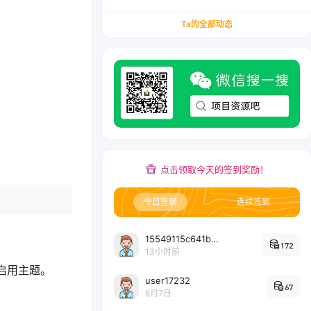
务/会计从业者设计的个人品牌与副业变现系统解
决方案
Ta的全部动态
点击领取今天的签到奖励！
今日签到
连续签到
15549115c641bc6524e64d1d800349ec7396
172
13小时前
> 启用主题。
user17232
67
8月7日