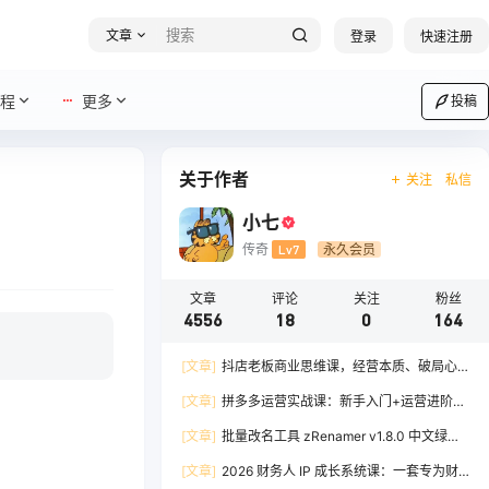
文章
登录
快速注册
程
更多
投稿
关于作者
关注
私信
小七
传奇
Lv7
永久会员
文章
评论
关注
粉丝
4556
18
0
164
[文章]
抖店老板商业思维课，经营本质、破局心
法、爆流实战，八节课重塑认知，助力单店利润倍
[文章]
拼多多运营实战课：新手入门+运营进阶、
增
爆单打法，16 节干货，助力新手店铺快速实现日
[文章]
批量改名工具 zRenamer v1.8.0 中文绿色
出百单
版
[文章]
2026 财务人 IP 成长系统课：一套专为财