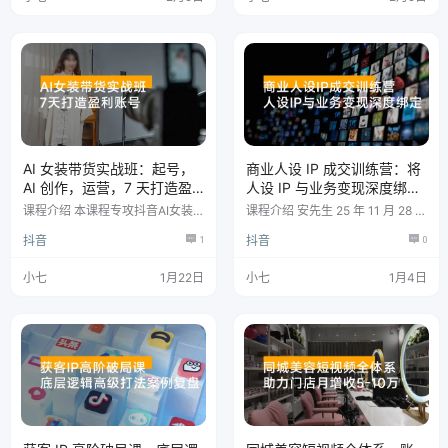
题、做钩子、搭结构，再到后期运
话术，最后连抖店开店、投流都手
营，每一步都给你讲透。不教你抄
把手教。全是干货，直接跟着做就
袭搬运，只带你练原创能力，用专
行，学完就能上手实操。 课程目
业选手的创作逻辑，让你做出观众
录 认识ai工具 deepseek新手0入
愿意追着看的内容。 课程目录 系
门教程 deepseek万能提问公式 即
统1-警言篇.mp4 系统2-定位篇.m
梦无线积分方法 无水印保存图片
p4 系统3-内容篇-选题.mp4 系
视频 动物采访如何做 即梦4.0…
统…
AI 女装带货实战班：起号，
商业人设 IP 成交训练营：将
AI 创作，运营，7 天打造盈
人设 IP 与业务变现深度绑
利账号，单月带货佣金过万
定，从流量到信任再到成交
课程介绍 本课程专攻抖音AI女装
课程介绍 安先生 25 年 11 月 28 -
闭环
图文/短视频带货，系统覆盖从零
12 月 1 日强人设 IP 打造短视频训
抖音
1
抖音
0
起步到持续经营的全链路。课程包
练营，本课程 5 天内容涵盖账号体
含起号（涨粉、开通橱窗、选品挂
系搭建、营销成交内容规划、视觉
车）、素材获取与优化（图片/视
文案生产流程、加餐课及内部案例
小七
1月22日
小七
1月4日
频去水印、换背景、过高清）、AI
拆解，购课赠AI课与行业分析，可
内容生成（可灵工具、图生视频、
助力打造高商业价值人设账号并提
固定人物生成）、内容制作（图文
升业务变现能力。 课程内容 购课
剪辑、视频剪辑、卡笔记发布）及
当天赠送:极简AI课 100+行业爆款
账号系统运营（七大经营要素）等
深度分析,docx 第一天2025-11-2
核心模块，旨在提供一套高效、可
7(搭建高商业价值强人设账号体系
复制的AI女装带货实操方案。 课
4小时.…
程大纲 起号课程 没有带货账号
的，…