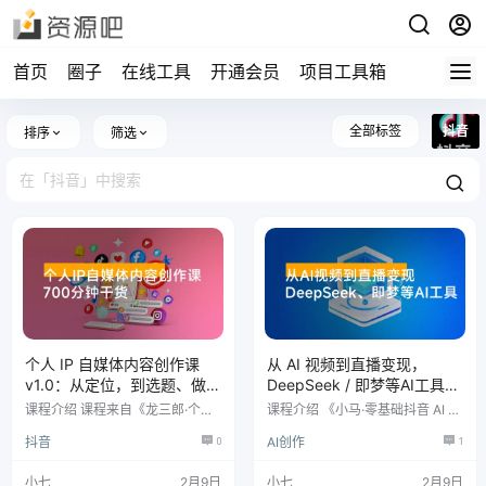
首页
圈子
在线工具
开通会员
项目工具箱
全部标签
抖音
排序
筛选
个人 IP 自媒体内容创作课
从 AI 视频到直播变现，
v1.0：从定位，到选题、做钩
DeepSeek / 即梦等AI工具实
子、搭结构，再到后期运
战教学，生产爆款视频，打
课程介绍 课程来自《龙三郎·个人 I
课程介绍 《小马·零基础抖音 AI 赚
营，700 分钟干货
造高流量账号
P 自媒体内容创作系统 v1.0》。是
钱实战：从视频爆款到直播带货》
抖音
0
AI创作
1
给新手量身打造的进阶课。没有花
从DeepSeek入门、AI爆款视频制
里胡哨的噱头，全是 700 分钟的
作（像大唐公主、小人国这些），
硬核干货。从最开始的定位，到选
到剪映剪辑、账号运营、直播带货
小七
2月9日
小七
2月9日