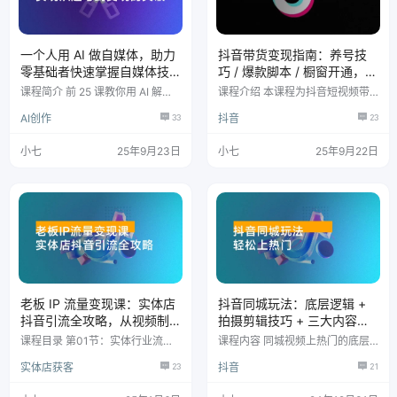
节，136节课，重…
正新手小白的创作误区 【拍…
一个人用 AI 做自媒体，助力
抖音带货变现指南：养号技
零基础者快速掌握自媒体技
巧 / 爆款脚本 / 橱窗开通，快
能，实现从起号到变现的突
速起号日更 10 条
课程简介 前 25 课教你用 AI 解决
课程介绍 本课程为抖音短视频带
破（更新 9 月）
自媒体核心问题，涵盖文案生成、
货全流程实战课，系统覆盖从0到
AI创作
33
抖音
23
图片视频制作、数字人替身、爆款
1的爆单运营链路。课程分为5大模
内容创作，还提供涨粉、变现、选
块：账号运营（养号技巧/起号算
品等运营干货; 后 62 课深耕剪映
法）、内容制作（脚本撰写/镜头
小七
25年9月23日
小七
25年9月22日
实操，从基础操作到高级技巧，详
语言/剪辑润色）、选品策略（爆
解画面调试、音频文字添加、特效
款数据分析/样品申请）、变现路
动画等功能;同时针对服装、美
径（橱窗开通/挂车选品）、效率
食、美妆、亲子等20+热门赛道，
提升（网感培养/时间规划）。通
拆解专属剪辑思路与爆款逻辑，助
过34节实操教学（含2025年最新
力零基础者快速掌握自媒体技能，
赛马机制），帮助学员掌握日更1
实现从起号到变现的突破。 课程
0条爆款视频的核心技术，实现单
目录 不同AI解决不同自…
账号月均3万+佣金收益。 课程大
纲…
老板 IP 流量变现课：实体店
抖音同城玩法：底层逻辑 +
抖音引流全攻略，从视频制
拍摄剪辑技巧 + 三大内容策
作到直播变现，打造火爆生
划，轻松上热门
课程目录 第01节：实体行业流量
课程内容 同城视频上热门的底层
意
风口在哪里.mp4 第02节：实体行
逻辑.mp4 起号前的关键动作.mp4
实体店获客
23
抖音
21
业为什么生意越来越难.mp4 第03
同城账号定位法则.mp4 拍摄剪辑
节：实体老板如何通过DY逆袭.mp
技巧 .mp4 三大内容策划之流量型