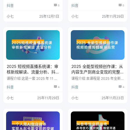
量大（教学+素材）
教程+素材，作品简单有趣，观众
半无人玩法分享，附加其他玩法不
抖音
0
抖音
0
容易接受，适合新手入门，制作简
定期更新：纯无玩法、实景AI、真
单，流量大。 轻松上手，小白也
人玩法、绿幕玩法、真转无玩法、
能快速掌握～ 课程目录 详细制作
麒麟臂摇手等直播玩法共享。各种
小七
25年12月1日
小七
25年11月29日
教学 新手须知 基础教学 进阶教学
起号方式，包括但不限于不挂车裸
视频素材 常用 BGM 和音效 配音
奔流起号、自然流憋单起号、风车
技巧 封面制作以及发布 文案素材
起号、搜索流起号、随心推和千川
分享 视频素材 火柴人素材 剪辑素
起号等。 课程目录 视频 【2024
材
年07月07日】新人小白必看从01
起步实操课1.mp4 【2024年07月
07日】新人小白必看从01起步实
操课2.mp4 …
2025 短视频直播系统课：审
2025 全能型视频创作课：从
核新规解读、流量分析、抖
内容生产到商业变现的完整
加投放、单月引流增收 5 万+
能力体系，实现多渠道收入
课程介绍 这是一套 2025 年 11 月
课程介绍 本课程是 2025 年全新
月赚15000+
更新的短视频直播综合课程，涵盖
升级的零基础视频创作全链路课
抖音
4
抖音
4
平台最新审核规则、流量结构、搜
程，涵盖拍摄技法、剪辑技巧、导
索联动机制与核心算法，通过 136
演思维、账号运营及 AI 创作五大
节课程系统讲解抖加投放策略、直
核心模块。 从手机相机操作、剪
小七
25年11月29日
小七
25年11月23日
播起号逻辑及专业剪辑技术，帮助
映软件精通到分镜头脚本设计，结
创作者精准把握平台动态，实现流
合美食/MV/服装等实战案例教
量突破与变现增长。 抖爸爸11月
学，融入流量运营策略与 AI 工具
份有哪些变化并且有哪些新的功
应用，帮助学员系统掌握从内容生
能？在新的推动机制上面，我们如
产到商业变现的完整能力体系，培
何更好的去应对？ 审核新规/流量
养具备市场竞争力的全能型视频创
结构/搜索联动/核心算法/推流细
作人才。 课程目录 【先导课】纠