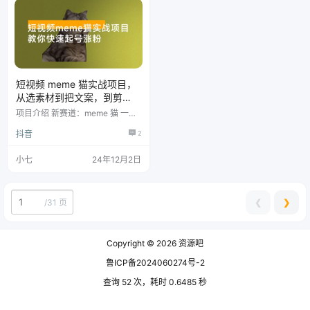
实战案例 顽梗需要考虑品牌和IP
品类目趋势 第10节：销量趋势(商
调性 实战作业 为什么萌宠是流量
城) 第11节销量趋势 第12节切片常
密码? 常见爆款萌宠视频的类型 如
见脚本如何写mp4 第13节：切片
何拍好爆款萌宠视频? 为什么萌娃
垂直卖货脚本如何写mp4 第14
是流量密码? 萌…
节：…
短视频 meme 猫实战项目，
从选素材到把文案，到剪
辑，手把手的教你快速起号
项目介绍 新赛道：meme 猫 一、
涨粉
什么是 meme 猫 用搞怪的猫咪和
抖音
2
狗，表达事情的起因经过结果，尤
其是人物的内心 制作要求：有绿
幕素材，会抠图 农产品宣传，个
小七
24年12月2日
人 ip 打造，企业宣传常用虚拟头
像 meme 猫赛道有什么优点 所有
群体都会看，看起来似乎充满操作
感，十分高级的样子(爱猫人士，
❮
❯
/
31 页
乐子人，小年轻，中年人) 文案不
需要自己想，别人的爆款文案搬过
来换几只猫咪，文字稍微换一下，
Copyright © 2026
资源吧
系统会判断成一个…
鲁ICP备2024060274号-2
查询 52 次，耗时 0.6485 秒