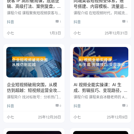
获客 IP 高阶破局课，底层逻
同城美容短视频全体系，账
辑、高级打法、案例复盘，
号搭建、内容模板、流量运
突破增长瓶颈与内卷
营，到店转化，助力门店月
课程介绍 课程聚焦短视频获客与I
课程介绍 在短视频时代，同城流
增收5-10万
P变现，破解流量信任成交难题。
量是实体美容院低成本获客的黄金
抖音
1
抖音
1
从获客式IP的底层逻辑入手，覆盖
赛道。然而，99%的商家仍在犯同
获客型短视频的选题、AI文案、钩
样的错误：盲目发作品、不懂平台
子设计，还包含流量型内容创作技
规则、内容无人问津、无法带来实
小七
1月3日
小七
25年12月31日
巧；同时拆解IP定位、三大信任状
际到店。本课程专为美容院老板、
搭建方法，以及4大变现模式与成
店长及运营人员量身打造，是一套
交闭环设计，最后还有高阶进阶内
从认知破局、账号筑基、内容创
容。 课程目录 第 1 集：短视频困
作、流量运营到到店转化的完整落
局的解决方案：做获客式 IP 第 2
地体系。我们不讲空洞理论，只聚
集：获客式 IP 是如何做到一边获
焦能带来实际顾客的实战方法。
客一边 IP 的？ 第 3 集：条条获客
课程目录 同城短视频启蒙必修课
的获…
同城短视频运营破局之道 短视频
运营6大…
企业短视频破局突围，从模
AI 视频全能实操课：AI 生
仿到超越：短视频运营全攻
成、剪辑技巧、变现路径，
略 — 内容为本，成交为核心
完整掌握月利润 6 万+
课程简介 找对标账号：分析热门
课程介绍 课程来自冰糖老师的 AI
账号的内容、风格，学精髓而非抄
视频制作实操课程。主要内容包
抖音
0
抖音
3
袭，结合自身特色实现超越。 账
括：豆包、即梦 AI、Deepseek
号定位：明确三个问题 —— 你是
等软件使用，含无水印保存、提示
谁、给谁看、解决什么问题，例如
词技巧、动作模仿等实用功能。 1
小七
25年12月26日
小七
25年12月9日
“家常菜新手导师，服务忙碌上班
0+ 起号实操案例，关公祝福、财
族”。 主页策划：头像、简介、置
神到、亲子对话等热门方向手把手
顶视频要 1 秒传递价值，突出核心
教学，还有爆款视频拆解与剪映全