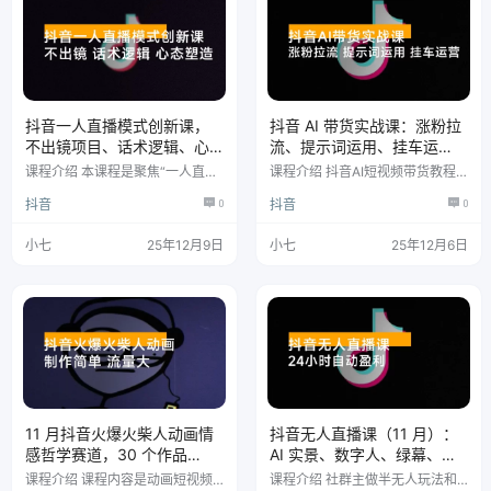
优势。 同城号打法：聚焦本地，
功能教程，从字幕添加、转场设计
用本土语言、地标内容，联动本地
到抠图调色全掌握，零基础也能轻
商家转化线下流量。 探店号打
松做出吸睛 AI 视频。 课程目录 制
法：真实体验，突出独家优惠与痛
作AI视频都需要用到哪些软件 豆
点解决方案，开头抓眼球，结尾引
包软件使用介…
导…
抖音一人直播模式创新课，
抖音 AI 带货实战课：涨粉拉
不出镜项目、话术逻辑、心
流、提示词运用、挂车运
态塑造，轻启动月收益 8 万+
营，新手 30 天起号月佣金 5
课程介绍 本课程是聚焦“一人直播
课程介绍 抖音AI短视频带货教程
万+
变现模式”的抖音直播实战课程，
学到图文短视频带货教程 课程目
抖音
0
抖音
0
系统构建从认知重塑到项目落地的
录 第一阶段：涨粉拉流 第1课：学
完整体系。 课程涵盖认知破局、
习注意事项 第2课：完整的起号思
流量获取、销售转化、主播成长四
路 第3课：AI涨粉视频 第4课：女
小七
25年12月9日
小七
25年12月6日
大核心模块，深入讲解自然流量玩
性话题拉流 第5课：女装文字滚屏
法、产品选择逻辑、脚本话术设
拉流？ 第6课：女装穿搭公式拉流
计、数据复盘方法，并提供脾胃保
第7课：女装AI视频色彩搭配 第8
养、手工制作、知识分享等出镜/
课：男性话题拉流 第9课：男装AI
不出镜多类实操项目，帮助普通人
色彩拉流和种草计划 第10课：生
快速掌握可持续的直播变现能力。
活小常识图文转视频剪辑 第11
课程目录 第1课：开学典礼—必学
课：生活小妙招拉流滚屏 第12
第2节课：认知篇（1）——做抖音
节：如何开…
直…
11 月抖音火爆火柴人动画情
抖音无人直播课（11 月）：
感哲学赛道，30 个作品
AI 实景、数字人、绿幕、多
400W 多赞，制作简单，流
种玩法、24 小时自动盈利
课程介绍 课程内容是动画短视频
课程介绍 社群主做半无人玩法和