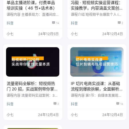
单品主播进阶课，付费单品
冯毅 · 短视频实操运营课程：
培训实操（ 46 节+话术本）
实操教学，内容涵盖文案创
作、拍摄技巧、剪辑制作
课程内容 主播表现力：直播间应
课程介绍 短视频平台爆款个人 IP
对黑粉技巧2 .mp4 主播表现力：
打造、收获网红流量密码实操教
抖音
14
抖音
2
嗓子不哑核心秘诀 .mp4 主播表现
学，内容涵盖文案创作、拍摄技
力：主播五大核心表现力下 .mp4
巧、剪辑制作等方面。画质超清。
主播表现力：主播五大核心表现力
课程内容 课程先导课.mp4 新手期
小七
24年12月5日
小七
24年12月4日
上.mp4 主播表现力：自我复盘提
短视频账号规划助力IP标签更明
升摇感 .mp4 主播表现力：直播风
确.mp4 抖音新旧账号如何快速活
格定位及优化方向 .mp4 主播表现
跃提升流量分发精准度.mp4 行家
力：直播间应对黑粉技巧51.mp4
都不知道的推荐算法让你快速首发
通单收劃：单品付费五种通单技巧
上热门.mp4 可复制的文案模板语
1.mp4 起号玩法：高开低单品微憋
文学渣也能写出爆款视频脚本.mp
单节奏.mp4 通单收割…
4 爆款视频的3大拍摄手法4个补
光技巧，现学现…
流量密码全解析：短视频热
IP 切片电商实战课：从基础
门 20 招，实战案例带你掌握
流程到爆款拆解，全面解析
流量本质
切片剪辑与账号运营技巧
课程内容 流量密码实战案例：3B
课程内容 第1节：自媒体发展现状
原则案例 流量密码实战案例：美
与趋势 第2节：为什么要做切片电
抖音
2
抖音
16
+萌案例 流量密码实战案例：秀萌
商 第3节：常见问题、切片电商优
宠案例 综述1：流量本质是人类基
势在哪里 第4节：切片授权 第5
本需求的满足 综述2：需求就是流
节：切片的基础流程 第6节：如何
小七
24年12月4日
小七
24年12月4日
量，流量就是情绪 什么是热梗? 热
做一家切片工厂 第7节：如何获取
梗为什么成为流量密码? 如何发现
素材(直播素材)(混剪素材) 第8
热梗寻找热梗创作灵感 热梗营销
节：如何选出热门产品 第9节：商