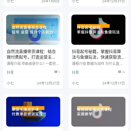
4 第04节：实体老板如何通过DY
内容 .mp4 三大内容策划之干货型
小七
25年1月6日
小七
24年12月31日
同城拓客.mp4 第05节：实体老板
内容.mp4 三大内容策划之热点型
如何5大定位做成DY.mp4 第06
内容,mp4 寻找选题的三个途径,m
节：蓝V与普通号的优劣势有哪
p4 爆款开篇三十六计(1).mp4 爆
些？.mp4 第07节：如何10招打造
款开篇三十六计(2).mp4 拆解优化
同城属性账号.mp4 第08节：如何
文嘉技巧5.mp4 好文案的万能模
给账号打上同城标签.mp4 第10
板.mp4 拍摄教学.mp4 剪辑教学.
节：如何让账号增加同…
m…
自然流直播带货课程：结合
抖音起号秘籍，掌握抖音算
微付费起号，打造运营主
法与鱼塘玩法，快速获取流
播，提升个人能力
量，打造爆款直播间
课程介绍 你能收获什么? 一套完整
课程介绍 数据与动作 为什么直播
的自然流直播带货方法 训练成运
间人来了就走 为什么想要卖利润
抖音
3
抖音
26
营型主播以便复制裂变 从0-1提升
品 需要更多的流量 抖音的算法是
自身运营能提力升业绩 跟着团队
什么 鱼塘玩法是什么呢 抖音的推
融入圈子 快速沉淀 课程内容 12-0
流机制是什么 相当于淘宝的体系
小七
24年12月27日
小七
24年12月17日
4话术课1.mp4 12-04话术课2.mp
4 12-07起号课1.mp4 12-07起号
课2.mp4 12-10基础罗盘课1.mp4
12-10基础罗盘课2.mp4 12-13微
付费起号1.mp4 12-13微付费起号
2.mp4 1…