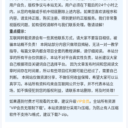
用户自负，版权争议与本站无关。用户必须在下载后的24个小时之
内，从您的电脑或手机中彻底删除上述内容。如果您喜欢该程序和
内容，请支持正版，购买注册，得到更好的正版服务。我们非常重
视版权问题，如有侵权请邮件与我们联系处理。敬请谅解！
重点提示：
互联网转载资源会有一些其他联系方式，请大家不要盲目相信，被
骗本站概不负责！ 本网站部分内容只做项目揭秘，无法一对一教学
指导，每篇文章内都含项目全套的教程讲解，请仔细阅读。 本站分
享的所有平台仅供展示，本站不对平台真实性负责，站长建议大家
自己根据项目关键词自己选择平台。 因为文章发布时间和您阅读文
章时间存在时间差，所以有些项目红利期可能已经过了，需要自己
判断。 本网站仅做资源分享，不做任何收益保障，希望大家可以认
真学习。本站所有资料均来自互联网公开分享，并不代表本站立
场，如不慎侵犯到您的版权利益，请联系本站删除，将及时处理！
如果遇到付费才可观看的文章，建议升级
VIP会员
。全站所有资源
“VIP会员无限制下载”。本站资源部分采用7z压缩，为防止有人压缩
软件不支持7z格式，建议下载7-zip。