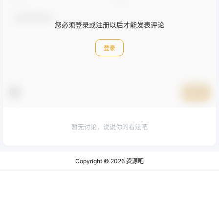
您必须登录或注册以后才能发表评论
登录
提交
暂无讨论，说说你的看法吧
Copyright © 2026
资源吧
鲁ICP备2024060274号-2
查询 17 次，耗时 0.5466 秒
首页
圈子
会员
菜单
我的
顶部