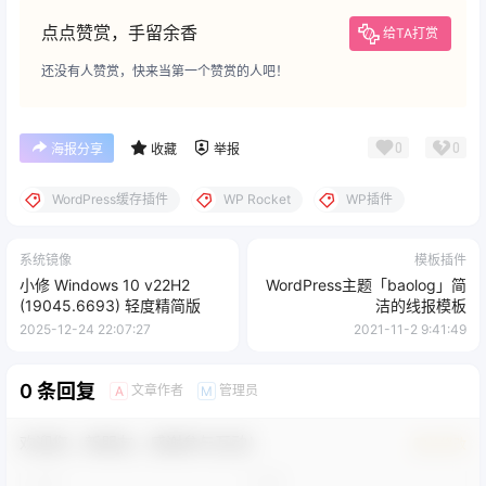
点点赞赏，手留余香
给TA打赏
还没有人赞赏，快来当第一个赞赏的人吧！
0
0
海报分享
收藏
举报
WordPress缓存插件
WP Rocket
WP插件
系统镜像
模板插件
小修 Windows 10 v22H2
WordPress主题「baolog」简
(19045.6693) 轻度精简版
洁的线报模板
2025-12-24 22:07:27
2021-11-2 9:41:49
0 条回复
文章作者
管理员
A
M
欢迎您，新朋友，感谢参与互动！
确认修改