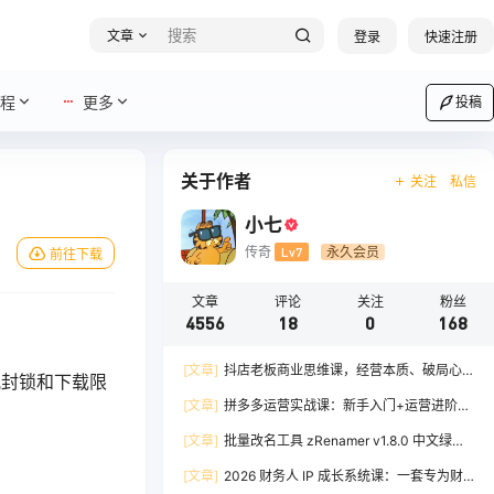
文章
登录
快速注册
程
更多
投稿
关于作者
关注
私信
小七
传奇
Lv7
永久会员
前往下载
文章
评论
关注
粉丝
4556
18
0
168
[文章]
抖店老板商业思维课，经营本质、破局心
视封锁和下载限
法、爆流实战，八节课重塑认知，助力单店利润倍
[文章]
拼多多运营实战课：新手入门+运营进阶、
增
爆单打法，16 节干货，助力新手店铺快速实现日
[文章]
批量改名工具 zRenamer v1.8.0 中文绿色
出百单
版
[文章]
2026 财务人 IP 成长系统课：一套专为财