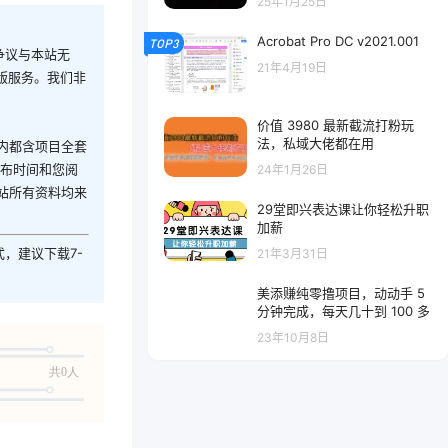
25年1月25日
Acrobat Pro DC v2021.001
TOP3
争议与本站无
21年4月19日
版服务。我们非
价值 3980 最新截流打粉玩
法，私域大佬都在用
内都含项目全套
发布时间和您阅
24年1月26日
站所有资料均来
29堂即兴表达课让你轻松升职
加薪
式，建议下载7-
21年3月31日
美添赚纯零撸项目，动动手 5
分钟完成，每天几十到 100 多
23年10月8日
共0人