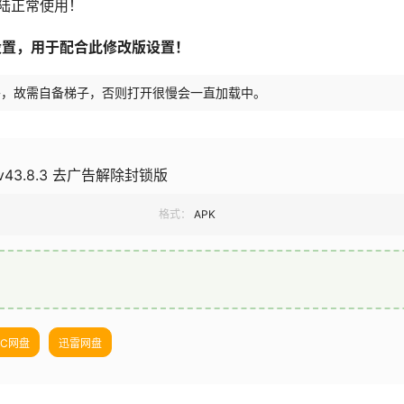
陆正常使用！
言自定义设置，用于配合此修改版设置！
在境外，故需自备梯子，否则打开很慢会一直加载中。
 v43.8.3 去广告解除封锁版
格式：
APK
UC网盘
迅雷网盘