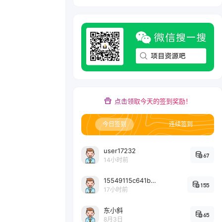
点击领取今天的签到奖励！
今日签到
连续签到
user17232
67
14小时前
15549115c641bc6524e64d1d800349ec7396
155
17小时前
东小斜
65
8月3日