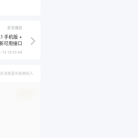
影音播放
.1 手机版 +
新可用接口
-13 15:10:49
办法就是先拒绝别人
确认修改