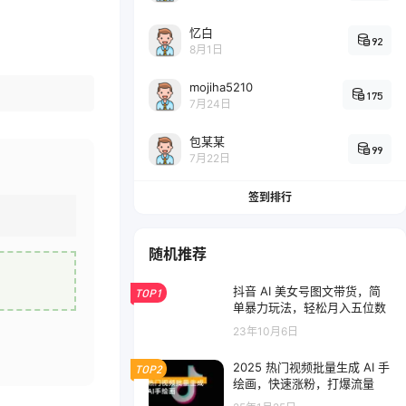
忆白
92
8月1日
mojiha5210
175
7月24日
包某某
99
7月22日
签到排行
随机推荐
抖音 AI 美女号图文带货，简
TOP1
单暴力玩法，轻松月入五位数
23年10月6日
2025 热门视频批量生成 AI 手
TOP2
绘画，快速涨粉，打爆流量