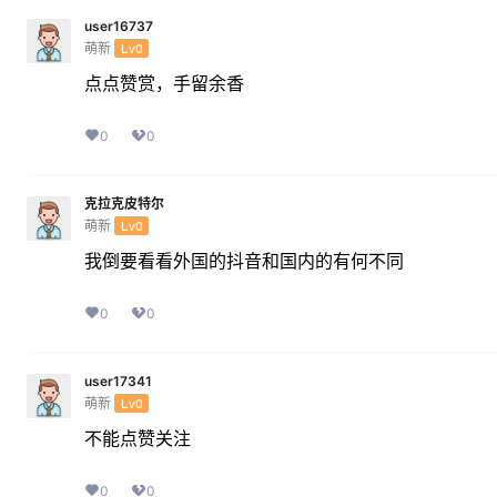
user16737
萌新
Lv0
点点赞赏，手留余香
0
0
克拉克皮特尔
萌新
Lv0
我倒要看看外国的抖音和国内的有何不同
0
0
user17341
萌新
Lv0
不能点赞关注
0
0