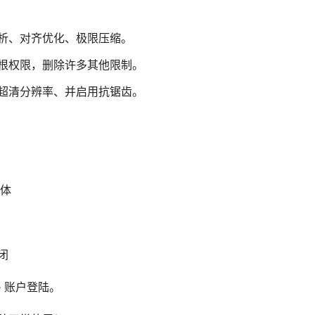
析、对齐优化、极限压缩。
根权限，删除许多其他限制。
超清分辨率、并启用抗锯齿。
简体
关闭
e 账户登陆。