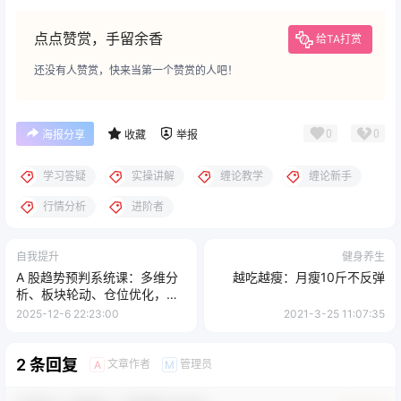
点点赞赏，手留余香
给TA打赏
还没有人赞赏，快来当第一个赞赏的人吧！
0
0
海报分享
收藏
举报
学习答疑
实操讲解
缠论教学
缠论新手
行情分析
进阶者
自我提升
健身养生
A 股趋势预判系统课：多维分
越吃越瘦：月瘦10斤不反弹
析、板块轮动、仓位优化，掌
握规律实现年化收益翻倍（更
2025-12-6 22:23:00
2021-3-25 11:07:35
新 12 月）
2 条回复
文章作者
管理员
A
M