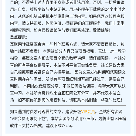
目的；不得将上述内容用于商业或者非法用途，否则，一切后果请
用户自负，版权争议与本站无关。用户必须在下载后的24个小时之
内，从您的电脑或手机中彻底删除上述内容。如果您喜欢该程序和
内容，请支持正版，购买注册，得到更好的正版服务。我们非常重
视版权问题，如有侵权请邮件与我们联系处理。敬请谅解！
重点提示：
互联网转载资源会有一些其他联系方式，请大家不要盲目相信，被
骗本站概不负责！ 本网站部分内容只做项目揭秘，无法一对一教学
指导，每篇文章内都含项目全套的教程讲解，请仔细阅读。 本站分
享的所有平台仅供展示，本站不对平台真实性负责，站长建议大家
自己根据项目关键词自己选择平台。 因为文章发布时间和您阅读文
章时间存在时间差，所以有些项目红利期可能已经过了，需要自己
判断。 本网站仅做资源分享，不做任何收益保障，希望大家可以认
真学习。本站所有资料均来自互联网公开分享，并不代表本站立
场，如不慎侵犯到您的版权利益，请联系本站删除，将及时处理！
如果遇到付费才可观看的文章，建议升级
VIP会员
。全站所有资源
“VIP会员无限制下载”。本站资源部分采用7z压缩，为防止有人压缩
软件不支持7z格式，建议下载7-zip。