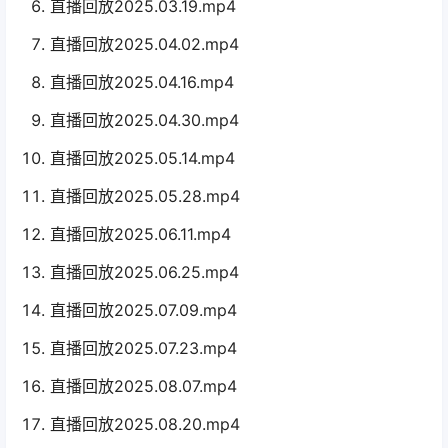
直播回放2025.03.19.mp4
直播回放2025.04.02.mp4
直播回放2025.04.16.mp4
直播回放2025.04.30.mp4
直播回放2025.05.14.mp4
直播回放2025.05.28.mp4
直播回放2025.06.11.mp4
直播回放2025.06.25.mp4
直播回放2025.07.09.mp4
直播回放2025.07.23.mp4
直播回放2025.08.07.mp4
直播回放2025.08.20.mp4