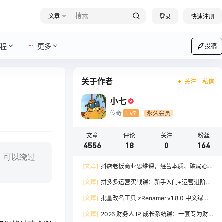
文章
登录
快速注册
程
更多
投稿
关于作者
关注
私信
小七
传奇
Lv7
永久会员
文章
评论
关注
粉丝
4556
18
0
164
，可以绕过
[文章]
抖店老板商业思维课，经营本质、破局心
法、爆流实战，八节课重塑认知，助力单店利润倍
[文章]
拼多多运营实战课：新手入门+运营进阶、
增
爆单打法，16 节干货，助力新手店铺快速实现日
[文章]
批量改名工具 zRenamer v1.8.0 中文绿色
出百单
版
[文章]
2026 财务人 IP 成长系统课：一套专为财