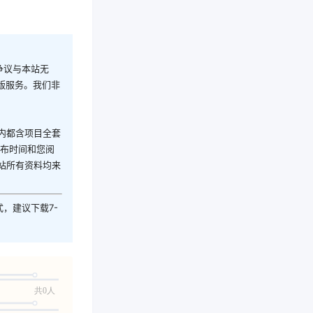
争议与本站无
版服务。我们非
内都含项目全套
发布时间和您阅
站所有资料均来
式，建议下载7-
共0人