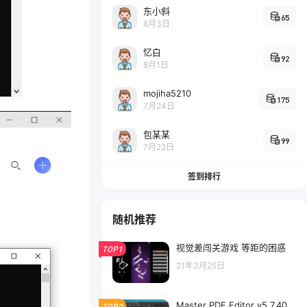
东小斜
65
8月3日
忆白
92
8月1日
mojiha5210
175
7月24日
包某某
99
7月22日
签到排行
随机推荐
视觉差闯关游戏 等距的困惑
TOP1
21年3月25日
Master PDF Editor v5.7.40
TOP2