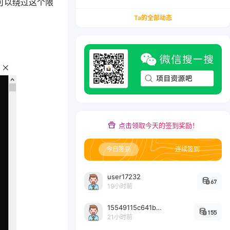
可以绕过这个限
务/会计从业者设计的个人品牌与副业变现系统解
决方案
Ta的全部动态
点击领取今天的签到奖励！
今日签到
连续签到
user17232
67
19小时前
15549115c641bc6524e64d1d800349ec7396
155
21小时前