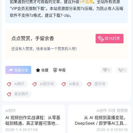
如果遇到付费才可观看的文章，建议升级
VIP会员
。全站所有资源
“VIP会员无限制下载”。本站资源部分采用7z压缩，为防止有人压缩
软件不支持7z格式，建议下载7-zip。
点点赞赏，手留余香
给TA打赏
还没有人赞赏，快来当第一个赞赏的人吧！
0
0
海报分享
收藏
举报
AI图片
AI提示词
AI美女
提示词
美女图片
AI创作
AI创作
抖音
短视频
AI 视频创作实战课程：从零基
从 AI 视频到直播变现，
础到精通，真正掌握可落地、
DeepSeek / 即梦等AI工具实
能变现的 AI 视频创作全栈能力
战教学，生产爆款视频，打造
2026-1-4 20:07:06
2026-2-9 19:50:16