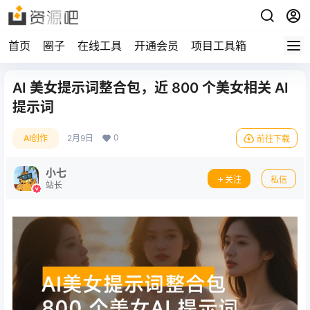
首页
圈子
在线工具
开通会员
项目工具箱
AI 美女提示词整合包，近 800 个美女相关 AI
提示词
0
AI创作
2月9日
前往下载
小七
关注
私信
站长