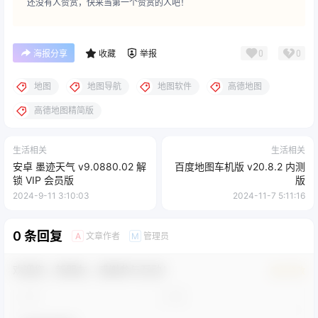
还没有人赞赏，快来当第一个赞赏的人吧！
0
0
海报分享
收藏
举报
地图
地图导航
地图软件
高德地图
高德地图精简版
生活相关
生活相关
安卓 墨迹天气 v9.0880.02 解
百度地图车机版 v20.8.2 内测
锁 VIP 会员版
版
2024-9-11 3:10:03
2024-11-7 5:11:16
0 条回复
文章作者
管理员
A
M
欢迎您，新朋友，感谢参与互动！
确认修改