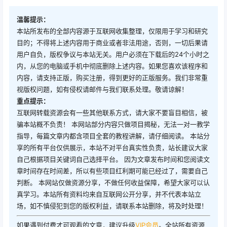
温馨提示：
本站所发布的全部内容源于互联网收集整理，仅限用于学习和研究
目的；不得将上述内容用于商业或者非法用途，否则，一切后果请
用户自负，版权争议与本站无关。用户必须在下载后的24个小时之
内，从您的电脑或手机中彻底删除上述内容。如果您喜欢该程序和
内容，请支持正版，购买注册，得到更好的正版服务。我们非常重
视版权问题，如有侵权请邮件与我们联系处理。敬请谅解！
重点提示：
互联网转载资源会有一些其他联系方式，请大家不要盲目相信，被
骗本站概不负责！ 本网站部分内容只做项目揭秘，无法一对一教学
指导，每篇文章内都含项目全套的教程讲解，请仔细阅读。 本站分
享的所有平台仅供展示，本站不对平台真实性负责，站长建议大家
自己根据项目关键词自己选择平台。 因为文章发布时间和您阅读文
章时间存在时间差，所以有些项目红利期可能已经过了，需要自己
判断。 本网站仅做资源分享，不做任何收益保障，希望大家可以认
真学习。本站所有资料均来自互联网公开分享，并不代表本站立
场，如不慎侵犯到您的版权利益，请联系本站删除，将及时处理！
如果遇到付费才可观看的文章，建议升级
VIP会员
。全站所有资源