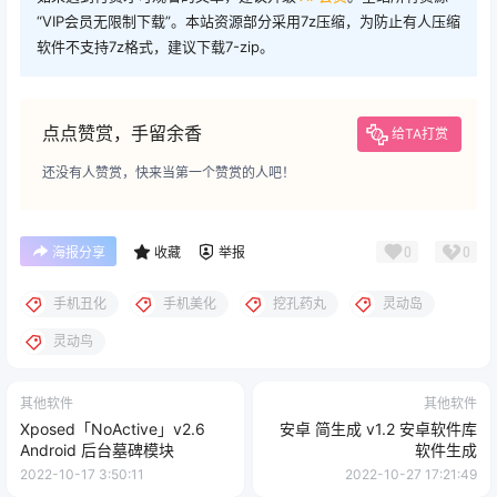
“VIP会员无限制下载”。本站资源部分采用7z压缩，为防止有人压缩
软件不支持7z格式，建议下载7-zip。
点点赞赏，手留余香
给TA打赏
还没有人赞赏，快来当第一个赞赏的人吧！
0
0
海报分享
收藏
举报
手机丑化
手机美化
挖孔药丸
灵动岛
灵动鸟
其他软件
其他软件
Xposed「NoActive」v2.6
安卓 简生成 v1.2 安卓软件库
Android 后台墓碑模块
软件生成
2022-10-17 3:50:11
2022-10-27 17:21:49