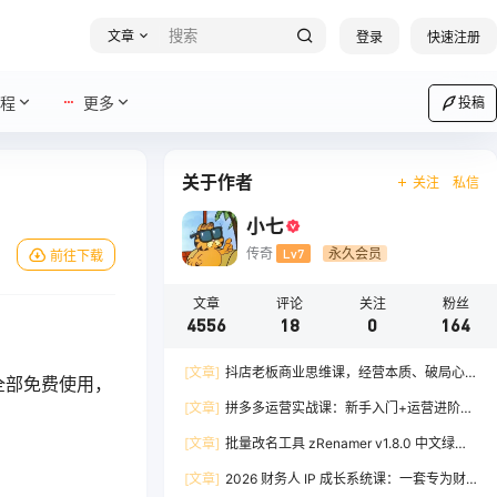
文章
登录
快速注册
程
更多
投稿
关于作者
关注
私信
小七
传奇
Lv7
永久会员
前往下载
文章
评论
关注
粉丝
4556
18
0
164
[文章]
抖店老板商业思维课，经营本质、破局心
全部免费使用，
法、爆流实战，八节课重塑认知，助力单店利润倍
[文章]
拼多多运营实战课：新手入门+运营进阶、
增
爆单打法，16 节干货，助力新手店铺快速实现日
[文章]
批量改名工具 zRenamer v1.8.0 中文绿色
出百单
版
[文章]
2026 财务人 IP 成长系统课：一套专为财