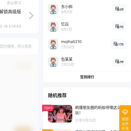
办公学习
东小斜
65
.1 解锁高级版
8月3日
忆白
2-16 3:16:43
92
8月1日
mojiha5210
175
因为懂得，所以宽容
7月24日
包某某
99
7月22日
确认修改
签到排行
随机推荐
刷爆朋友圈的蚂蚁呀嘿这么
TOP1
玩！
解锁
21年3月25日
会员
权限