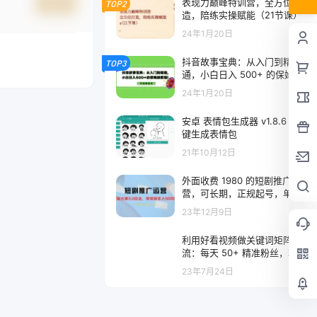
表现力巅峰特训营，全方位打
提交
TOP2
造，陪练实操赋能（21节课）
24年1月20日
抖音故事宝典：从入门到精
TOP3
通，小白日入 500+ 的保姆级
教程！
24年1月20日
安卓 表情包生成器 v1.8.6 一
键生成表情包
21年10月12日
外面收费 1980 的短剧推广运
营，可长期，正规起号，单作
品收入 3000+
23年12月9日
利用好看视频做关键词矩阵引
流：每天 50+ 精准粉丝，转
化超高收入超稳
23年7月24日