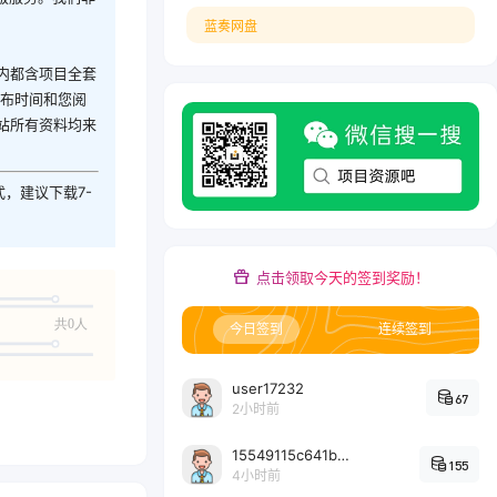
蓝奏网盘
内都含项目全套
发布时间和您阅
站所有资料均来
式，建议下载7-
点击领取今天的签到奖励！
共0人
今日签到
连续签到
user17232
67
2小时前
15549115c641bc6524e64d1d800349ec7396
155
4小时前