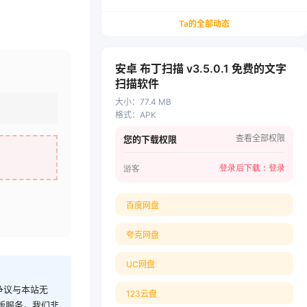
务/会计从业者设计的个人品牌与副业变现系统解
决方案
Ta的全部动态
安卓 布丁扫描 v3.5.0.1 免费的文字
扫描软件
大小
：
77.4 MB
格式
：
APK
查看全部权限
您的下载权限
登录后下载：
登录
游客
百度网盘
夸克网盘
UC网盘
争议与本站无
123云盘
版服务。我们非