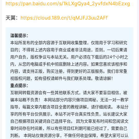
https://pan.baidu.com/s/1kLXgQya4_2yvfdxN4bEzxg
天翼：
https://cloud.189.cn/t/qMJFJ3uu2AFf
温馨提示：
本站所发布的全部内容源于互联网收集整理，仅限用于学习和研究
目的；不得将上述内容用于商业或者非法用途，否则，一切后果请
用户自负，版权争议与本站无关。用户必须在下载后的24个小时之
内，从您的电脑或手机中彻底删除上述内容。如果您喜欢该程序和
内容，请支持正版，购买注册，得到更好的正版服务。我们非常重
视版权问题，如有侵权请邮件与我们联系处理。敬请谅解！
重点提示：
互联网转载资源会有一些其他联系方式，请大家不要盲目相信，被
骗本站概不负责！ 本网站部分内容只做项目揭秘，无法一对一教学
指导，每篇文章内都含项目全套的教程讲解，请仔细阅读。 本站分
享的所有平台仅供展示，本站不对平台真实性负责，站长建议大家
自己根据项目关键词自己选择平台。 因为文章发布时间和您阅读文
章时间存在时间差，所以有些项目红利期可能已经过了，需要自己
判断。 本网站仅做资源分享，不做任何收益保障，希望大家可以认