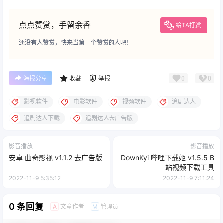
点点赞赏，手留余香
给TA打赏
还没有人赞赏，快来当第一个赞赏的人吧！
0
0
海报分享
收藏
举报
影视软件
电影软件
视频软件
追剧达人
追剧达人下载
追剧达人去广告版
影音播放
影音播放
安卓 曲奇影视 v1.1.2 去广告版
DownKyi 哔哩下载姬 v1.5.5 B
站视频下载工具
2022-11-9 5:35:12
2022-11-9 7:11:24
0 条回复
文章作者
管理员
A
M