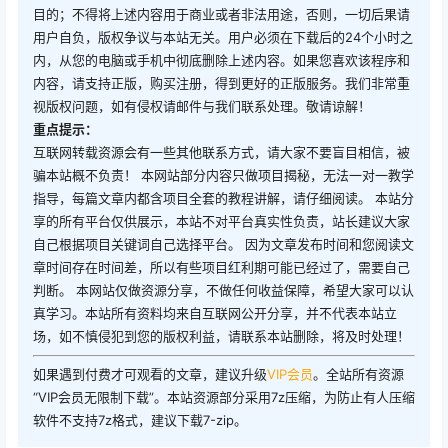
目的；不得将上述内容用于商业或者非法用途，否则，一切后果请
用户自负，版权争议与本站无关。用户必须在下载后的24个小时之
内，从您的电脑或手机中彻底删除上述内容。如果您喜欢该程序和
内容，请支持正版，购买注册，得到更好的正版服务。我们非常重
视版权问题，如有侵权请邮件与我们联系处理。敬请谅解！
重点提示：
互联网转载资源会有一些其他联系方式，请大家不要盲目相信，被
骗本站概不负责！ 本网站部分内容只做项目揭秘，无法一对一教学
指导，每篇文章内都含项目全套的教程讲解，请仔细阅读。 本站分
享的所有平台仅供展示，本站不对平台真实性负责，站长建议大家
自己根据项目关键词自己选择平台。 因为文章发布时间和您阅读文
章时间存在时间差，所以有些项目红利期可能已经过了，需要自己
判断。 本网站仅做资源分享，不做任何收益保障，希望大家可以认
真学习。本站所有资料均来自互联网公开分享，并不代表本站立
场，如不慎侵犯到您的版权利益，请联系本站删除，将及时处理！
如果遇到付费才可观看的文章，建议升级
VIP会员
。全站所有资源
“VIP会员无限制下载”。本站资源部分采用7z压缩，为防止有人压缩
软件不支持7z格式，建议下载7-zip。