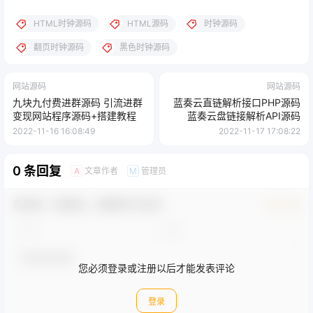
HTML时钟源码
HTML源码
时钟源码
翻页时钟源码
黑色时钟源码
网站源码
网站源码
九块九付费进群源码 引流进群
蓝奏云直链解析接口PHP源码
变现网站程序源码+搭建教程
蓝奏云盘链接解析API源码
2022-11-16 16:08:49
2022-11-17 17:08:22
0 条回复
文章作者
管理员
A
M
欢迎您，新朋友，感谢参与互动！
确认修改
您必须登录或注册以后才能发表评论
登录