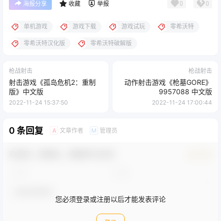
0
0
海报分享
收藏
举报
单机游戏
游戏下载
游戏试玩
零希沃特
零希沃特汉化版
零希沃特破解版
枪战射击
枪战射击
射击游戏《孤岛危机2：重制
动作射击游戏《枪墓GORE》
版》中文版
9957088 中文版
2022-11-24 15:37:50
2022-11-24 17:00:44
0 条回复
文章作者
管理员
A
M
欢迎您，新朋友，感谢参与互动！
确认修改
您必须登录或注册以后才能发表评论