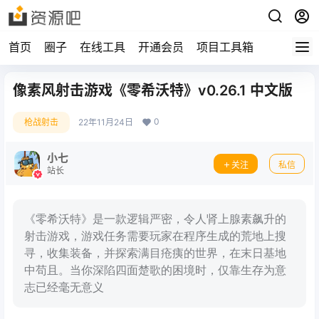
首页
圈子
在线工具
开通会员
项目工具箱
像素风射击游戏《零希沃特》v0.26.1 中文版
0
枪战射击
22年11月24日
小七
关注
私信
站长
《零希沃特》是一款逻辑严密，令人肾上腺素飙升的
射击游戏，游戏任务需要玩家在程序生成的荒地上搜
寻，收集装备，并探索满目疮痍的世界，在末日基地
中苟且。当你深陷四面楚歌的困境时，仅靠生存为意
志已经毫无意义