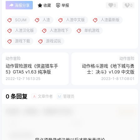
0
0
海报分享
收藏
举报
SCUM
人渣
人渣中文版
人渣最新版
人渣汉化版
人渣游戏下
单机游戏
游戏下载
游戏试玩
动作冒险
动作冒险
动作冒险游戏《侠盗猎车手
动作格斗游戏《地下城与勇
5》GTA5 v1.63 纯净版
士：决斗》v1.09 中文版
2022-12-7 16:13:25
2023-1-8 17:08:01
0 条回复
文章作者
管理员
A
M
欢迎您，新朋友，感谢参与互动！
确认修改
您必须登录或注册以后才能发表评论