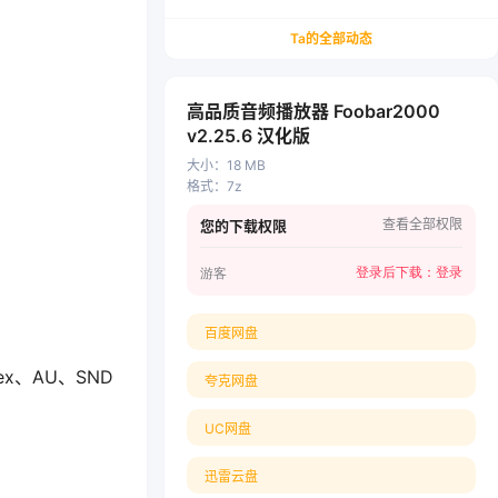
务/会计从业者设计的个人品牌与副业变现系统解
决方案
Ta的全部动态
高品质音频播放器 Foobar2000
v2.25.6 汉化版
大小
：
18 MB
格式
：
7z
查看全部权限
您的下载权限
登录后下载：
登录
游客
百度网盘
eex、AU、SND
夸克网盘
UC网盘
迅雷云盘