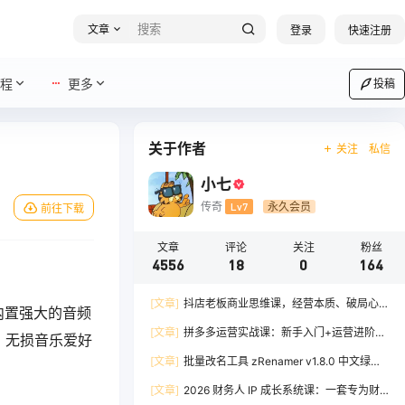
文章
登录
快速注册
程
更多
投稿
关于作者
关注
私信
小七
传奇
Lv7
永久会员
前往下载
文章
评论
关注
粉丝
4556
18
0
164
[文章]
抖店老板商业思维课，经营本质、破局心
，内置强大的音频
法、爆流实战，八节课重塑认知，助力单店利润倍
[文章]
拼多多运营实战课：新手入门+运营进阶、
手，无损音乐爱好
增
爆单打法，16 节干货，助力新手店铺快速实现日
[文章]
批量改名工具 zRenamer v1.8.0 中文绿色
出百单
版
[文章]
2026 财务人 IP 成长系统课：一套专为财