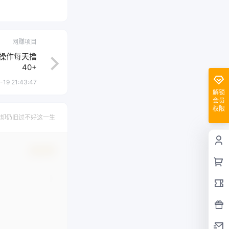
网赚项目
己操作每天撸
40+
-19 21:43:47
解锁
会员
权限
却仍旧过不好这一生
确认修改