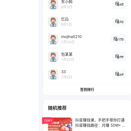
东小斜
65
8月3日
忆白
92
8月1日
mojiha5210
175
7月24日
包某某
99
7月22日
33
69
7月6日
签到排行
随机推荐
抖音赚钱课，手把手带你打通
TOP1
抖音赚钱路径：月赚 50W+ 我
是这么做的！