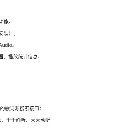
功能。
安装）。
udio。
 转换器、播放统计信息。
前添加的歌词源搜索接口：
乐、千千静听、天天动听