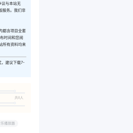
争议与本站无
版服务。我们非
内都含项目全套
发布时间和您阅
站所有资料均来
式，建议下载7-
共0人
0音乐播放器