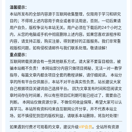
温馨提示：
本站所发布的全部内容源于互联网收集整理，仅限用于学习和研究
目的；不得将上述内容用于商业或者非法用途，否则，一切后果请
用户自负，版权争议与本站无关。用户必须在下载后的24个小时之
内，从您的电脑或手机中彻底删除上述内容。如果您喜欢该程序和
内容，请支持正版，购买注册，得到更好的正版服务。我们非常重
视版权问题，如有侵权请邮件与我们联系处理。敬请谅解！
重点提示：
互联网转载资源会有一些其他联系方式，请大家不要盲目相信，被
骗本站概不负责！ 本网站部分内容只做项目揭秘，无法一对一教学
指导，每篇文章内都含项目全套的教程讲解，请仔细阅读。 本站分
享的所有平台仅供展示，本站不对平台真实性负责，站长建议大家
自己根据项目关键词自己选择平台。 因为文章发布时间和您阅读文
章时间存在时间差，所以有些项目红利期可能已经过了，需要自己
判断。 本网站仅做资源分享，不做任何收益保障，希望大家可以认
真学习。本站所有资料均来自互联网公开分享，并不代表本站立
场，如不慎侵犯到您的版权利益，请联系本站删除，将及时处理！
如果遇到付费才可观看的文章，建议升级
VIP会员
。全站所有资源