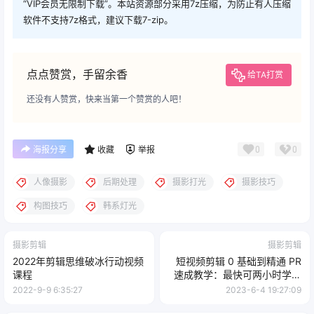
“VIP会员无限制下载”。本站资源部分采用7z压缩，为防止有人压缩
软件不支持7z格式，建议下载7-zip。
点点赞赏，手留余香
给TA打赏
还没有人赞赏，快来当第一个赞赏的人吧！
0
0
海报分享
收藏
举报
人像摄影
后期处理
摄影打光
摄影技巧
构图技巧
韩系灯光
摄影剪辑
摄影剪辑
2022年剪辑思维破冰行动视频
短视频剪辑 0 基础到精通 PR
课程
速成教学：最快可两小时学会
「 8 节视频课程」
2022-9-9 6:35:27
2023-6-4 19:27:09