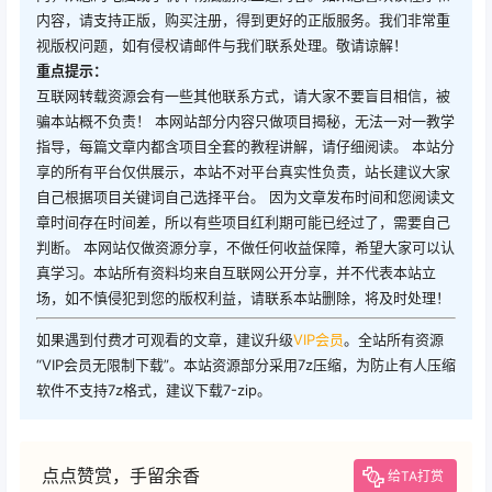
内容，请支持正版，购买注册，得到更好的正版服务。我们非常重
视版权问题，如有侵权请邮件与我们联系处理。敬请谅解！
重点提示：
互联网转载资源会有一些其他联系方式，请大家不要盲目相信，被
骗本站概不负责！ 本网站部分内容只做项目揭秘，无法一对一教学
指导，每篇文章内都含项目全套的教程讲解，请仔细阅读。 本站分
享的所有平台仅供展示，本站不对平台真实性负责，站长建议大家
自己根据项目关键词自己选择平台。 因为文章发布时间和您阅读文
章时间存在时间差，所以有些项目红利期可能已经过了，需要自己
判断。 本网站仅做资源分享，不做任何收益保障，希望大家可以认
真学习。本站所有资料均来自互联网公开分享，并不代表本站立
场，如不慎侵犯到您的版权利益，请联系本站删除，将及时处理！
如果遇到付费才可观看的文章，建议升级
VIP会员
。全站所有资源
“VIP会员无限制下载”。本站资源部分采用7z压缩，为防止有人压缩
软件不支持7z格式，建议下载7-zip。
点点赞赏，手留余香
给TA打赏