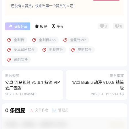
还没有人赞赏，快来当第一个赞赏的人吧！
0
0
海报分享
收藏
举报
全剧得
全剧得App
全剧得VIP
安卓追剧软件
影视软件
电影软件
追剧软件
影音播放
影音播放
安卓 河马视频 v5.6.1 解锁 VIP
安卓 BiuBiu 动漫 v1.0.8 精简
去广告版
版
2023-4-11 8:45:43
2023-4-12 15:14:46
0 条回复
文章作者
管理员
A
M
欢迎您，新朋友，感谢参与互动！
确认修改