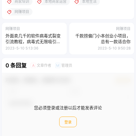
商家培训
本地商家运营
本地生活
网赚项目
网赚项目
网赚项目
外面卖几千的软件病毒式裂变
千款捞偏门小本创业小项目，
引流教程，病毒式无限吸引精
总有一款适合你
准粉丝
2023-5-10 5:13:36
2023-5-10 9:50:28
0 条回复
文章作者
管理员
A
M
欢迎您，新朋友，感谢参与互动！
确认修改
您必须登录或注册以后才能发表评论
登录