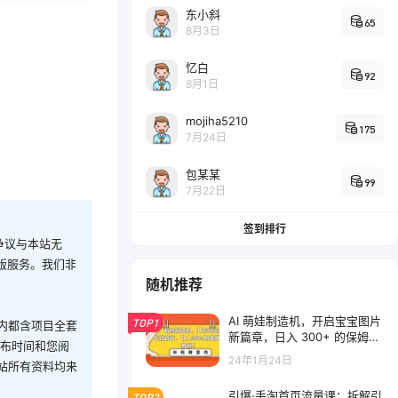
东小斜
65
8月3日
忆白
92
8月1日
mojiha5210
175
7月24日
包某某
99
7月22日
签到排行
争议与本站无
版服务。我们非
随机推荐
AI 萌娃制造机，开启宝宝图片
TOP1
内都含项目全套
新篇章，日入 300+ 的保姆级
发布时间和您阅
教程！
24年1月24日
站所有资料均来
引爆·手淘首页流量课：拆解引
TOP2