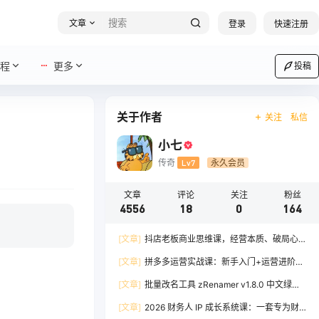
文章
登录
快速注册
程
更多
投稿
关于作者
关注
私信
小七
传奇
Lv7
永久会员
文章
评论
关注
粉丝
4556
18
0
164
[文章]
抖店老板商业思维课，经营本质、破局心
法、爆流实战，八节课重塑认知，助力单店利润倍
[文章]
拼多多运营实战课：新手入门+运营进阶、
增
爆单打法，16 节干货，助力新手店铺快速实现日
[文章]
批量改名工具 zRenamer v1.8.0 中文绿色
出百单
版
[文章]
2026 财务人 IP 成长系统课：一套专为财