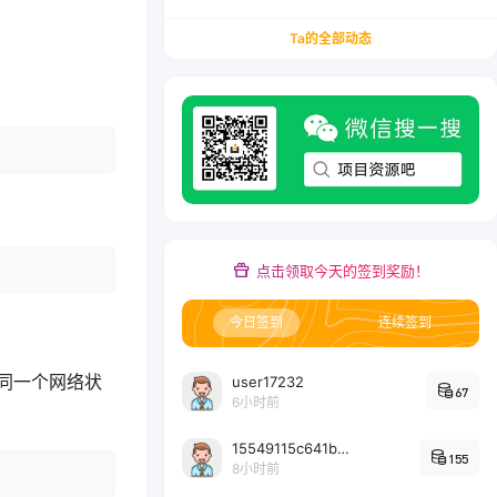
务/会计从业者设计的个人品牌与副业变现系统解
决方案
Ta的全部动态
点击领取今天的签到奖励！
今日签到
连续签到
同一个网络状
user17232
67
6小时前
15549115c641bc6524e64d1d800349ec7396
155
8小时前