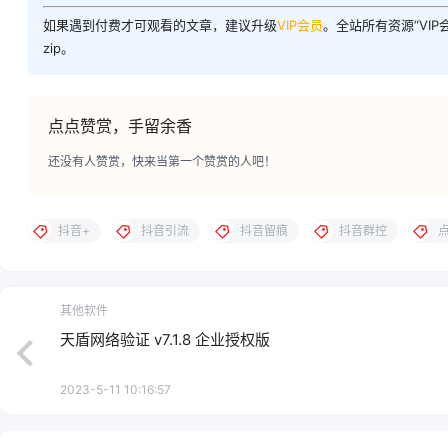
如果遇到付费才可观看的文章，建议升级
VIP会员
。全站所有资源“VI
zip。
点点赞赏，手留余香
还没有人赞赏，快来当第一个赞赏的人吧！
抖音+
抖音引流
抖音留痕
抖音群控
其他软件
天盾网络验证 v7.1.8 企业授权版
2023-5-11 10:16:57