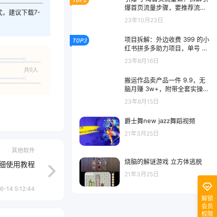
爆首页流量步骤，要推荐流
式，建议下载7-
量，学这个就够了
23年10月23日
项目拆解：外边收费 399 的小
TOP3
红书拼多多助力项目，单号 10
0+ 的玩法解析
23年8月16日
共0人
搬运作品卖产品一件 9.9，无
脑月赚 3w+，附带全套实操课
程（揭秘）
23年8月15日
爵士舞new jazz舞蹈视频
21年3月25日
其他软件
烧脑的解谜游戏 立方体逃脱
细使用教程
21年3月25日
6-14 5:12:44
解锁
会员
权限