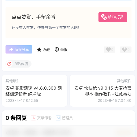
点点赞赏，手留余香
给TA打赏
还没有人赞赏，快来当第一个赞赏的人吧！
0
0
海报分享
收藏
举报
B站截流
其他软件
其他软件
安卓 花瓣测速 v4.8.0.300 网
安卓 快快枪 v9.0.15 大麦抢票
络测速诊断 纯净版
脚本 操作教程+注意事项
2023-4-17 8:12:55
2023-6-15 7:04:40
0 条回复
文章作者
管理员
A
M
欢迎您，新朋友，感谢参与互动！
确认修改