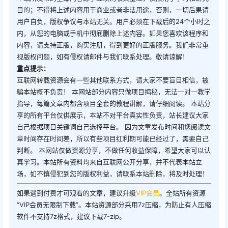
目的；不得将上述内容用于商业或者非法用途，否则，一切后果请
用户自负，版权争议与本站无关。用户必须在下载后的24个小时之
内，从您的电脑或手机中彻底删除上述内容。如果您喜欢该程序和
内容，请支持正版，购买注册，得到更好的正版服务。我们非常重
视版权问题，如有侵权请邮件与我们联系处理。敬请谅解！
重点提示：
互联网转载资源会有一些其他联系方式，请大家不要盲目相信，被
骗本站概不负责！ 本网站部分内容只做项目揭秘，无法一对一教学
指导，每篇文章内都含项目全套的教程讲解，请仔细阅读。 本站分
享的所有平台仅供展示，本站不对平台真实性负责，站长建议大家
自己根据项目关键词自己选择平台。 因为文章发布时间和您阅读文
章时间存在时间差，所以有些项目红利期可能已经过了，需要自己
判断。 本网站仅做资源分享，不做任何收益保障，希望大家可以认
真学习。本站所有资料均来自互联网公开分享，并不代表本站立
场，如不慎侵犯到您的版权利益，请联系本站删除，将及时处理！
如果遇到付费才可观看的文章，建议升级
VIP会员
。全站所有资源
“VIP会员无限制下载”。本站资源部分采用7z压缩，为防止有人压缩
软件不支持7z格式，建议下载7-zip。