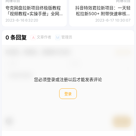
网赚项目
网赚项目
夸克网盘拉新项目终极版教程
抖音特效君拉新项目：一天轻
「视频教程+实操手册」全网
松拉新500+ 附带快速审核玩
保姆级教学
法+收徒弟玩法
2023-6-16 6:32:20
2023-6-17 10:30:07
0 条回复
文章作者
管理员
A
M
欢迎您，新朋友，感谢参与互动！
确认修改
您必须登录或注册以后才能发表评论
登录
提交