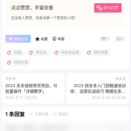
点点赞赏，手留余香
给TA打赏
还没有人赞赏，快来当第一个赞赏的人吧！
0
0
海报分享
收藏
举报
实操
拼多多
拼多多运营
操作思路
经验分享
拼多多
拼多多
2023 多多视频带货项目，可
2023 拼多多入门到精通培训
批量操作「详细教学」
班： 运营实战技巧 精细化系列
课带你弯道超车
2023-6-17 7:52:03
2023-6-20 10:25:39
1 条回复
文章作者
管理员
A
M
欢迎您，新朋友，感谢参与互动！
确认修改