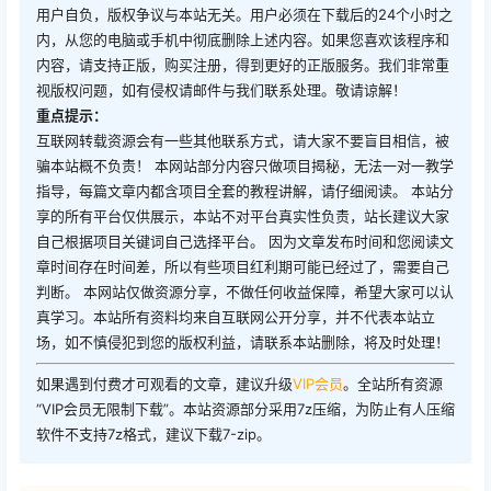
用户自负，版权争议与本站无关。用户必须在下载后的24个小时之
内，从您的电脑或手机中彻底删除上述内容。如果您喜欢该程序和
内容，请支持正版，购买注册，得到更好的正版服务。我们非常重
视版权问题，如有侵权请邮件与我们联系处理。敬请谅解！
重点提示：
互联网转载资源会有一些其他联系方式，请大家不要盲目相信，被
骗本站概不负责！ 本网站部分内容只做项目揭秘，无法一对一教学
指导，每篇文章内都含项目全套的教程讲解，请仔细阅读。 本站分
享的所有平台仅供展示，本站不对平台真实性负责，站长建议大家
自己根据项目关键词自己选择平台。 因为文章发布时间和您阅读文
章时间存在时间差，所以有些项目红利期可能已经过了，需要自己
判断。 本网站仅做资源分享，不做任何收益保障，希望大家可以认
真学习。本站所有资料均来自互联网公开分享，并不代表本站立
场，如不慎侵犯到您的版权利益，请联系本站删除，将及时处理！
如果遇到付费才可观看的文章，建议升级
VIP会员
。全站所有资源
“VIP会员无限制下载”。本站资源部分采用7z压缩，为防止有人压缩
软件不支持7z格式，建议下载7-zip。