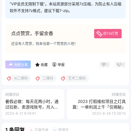
“VIP会员无限制下载”。本站资源部分采用7z压缩，为防止有人压缩
软件不支持7z格式，建议下载7-zip。
点点赞赏，手留余香
给TA打赏
还没有人赞赏，快来当第一个赞赏的人吧！
0
0
海报分享
收藏
举报
AI二维码
二维码
艺术二维码
网赚项目
网赚项目
暑假必做：每天花两小时，通
2023 打假维权项目之灯具
过拉新、卖游戏账号，月入四
篇：一单利润上千「仅揭秘」
位数
2023-6-21 6:19:41
2023-6-24 13:36:15
1 条回复
文章作者
管理员
A
M