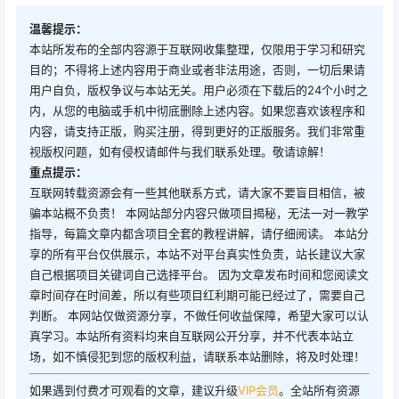
温馨提示：
本站所发布的全部内容源于互联网收集整理，仅限用于学习和研究
目的；不得将上述内容用于商业或者非法用途，否则，一切后果请
用户自负，版权争议与本站无关。用户必须在下载后的24个小时之
内，从您的电脑或手机中彻底删除上述内容。如果您喜欢该程序和
内容，请支持正版，购买注册，得到更好的正版服务。我们非常重
视版权问题，如有侵权请邮件与我们联系处理。敬请谅解！
重点提示：
互联网转载资源会有一些其他联系方式，请大家不要盲目相信，被
骗本站概不负责！ 本网站部分内容只做项目揭秘，无法一对一教学
指导，每篇文章内都含项目全套的教程讲解，请仔细阅读。 本站分
享的所有平台仅供展示，本站不对平台真实性负责，站长建议大家
自己根据项目关键词自己选择平台。 因为文章发布时间和您阅读文
章时间存在时间差，所以有些项目红利期可能已经过了，需要自己
判断。 本网站仅做资源分享，不做任何收益保障，希望大家可以认
真学习。本站所有资料均来自互联网公开分享，并不代表本站立
场，如不慎侵犯到您的版权利益，请联系本站删除，将及时处理！
如果遇到付费才可观看的文章，建议升级
VIP会员
。全站所有资源