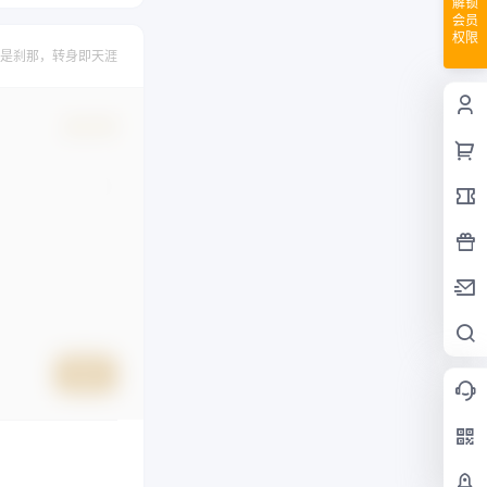
解锁
会员
权限
是刹那，转身即天涯
确认修改
提交