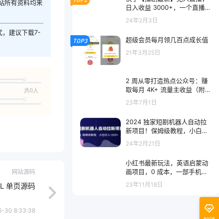
站所有资料均来
日入收益 3000+，一个直播间
多种收益，不违规不封号
24年2月3日
式，建议下载7-
超级会员每月领几百点成长值
TOP3
21年3月25日
2 周从零打造热点公众号：赚
取每月 4K+ 流量主收益（附工
共0人
具+视频教程）
23年7月1日
2024 独家短剧机器人自动拉
新项目！保姆级教程，小白日
入1000+
24年2月21日
小红书最新玩法，英语启蒙动
画项目，0 成本，一部手机单
网站源码
日变现 500+
23年11月18日
L 单页源码
-30 8:33:38