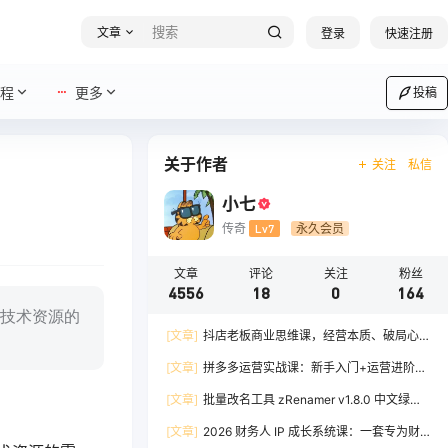
文章
登录
快速注册
程
更多
投稿
关于作者
关注
私信
小七
传奇
Lv7
永久会员
文章
评论
关注
粉丝
4556
18
0
164
技术资源的
[文章]
抖店老板商业思维课，经营本质、破局心
法、爆流实战，八节课重塑认知，助力单店利润倍
[文章]
拼多多运营实战课：新手入门+运营进阶、
增
爆单打法，16 节干货，助力新手店铺快速实现日
[文章]
批量改名工具 zRenamer v1.8.0 中文绿色
出百单
版
[文章]
2026 财务人 IP 成长系统课：一套专为财