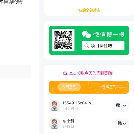
术资源的需
务/会计从业者设计的个人品牌与副业变现系统解
决方案
Ta的全部动态
点击领取今天的签到奖励！
今日签到
连续签到
15549115c641bc6524e64d1d800349ec7396
155
44分钟前
东小斜
65
8月3日