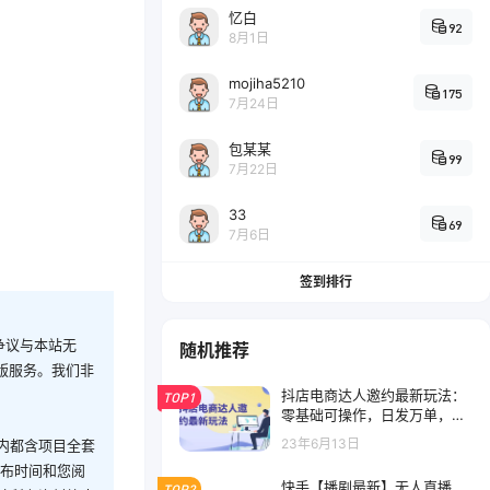
忆白
92
8月1日
mojiha5210
175
7月24日
包某某
99
7月22日
33
69
7月6日
签到排行
争议与本站无
随机推荐
版服务。我们非
抖店电商达人邀约最新玩法：
TOP1
零基础可操作，日发万单，批
量化复制！
23年6月13日
内都含项目全套
发布时间和您阅
快手【播剧最新】无人直播，
TOP2