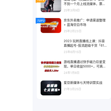
不到一个月上线流媒体，票房
口碑双扑街
25年3月9日
京东外卖推广：申请渠道整理
TOP3
+ 蓝海空白市场
25年2月23日
2023 玩转直播线上课：抖音
直播起号-投流超级干货「61
节实战课」
23年6月15日
游戏直播通过快手磁力巨星变
现，单日收益5000+，可真人
无人，稳定项目
24年1月8日
爱豆新媒体七天特训营实战
21年3月25日