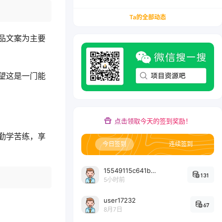
务/会计从业者设计的个人品牌与副业变现系统解
决方案
Ta的全部动态
品文案为主要
望这是一门能
点击领取今天的签到奖励！
勤学苦练，享
今日签到
连续签到
15549115c641bc6524e64d1d800349ec7396
131
5小时前
user17232
67
8月7日