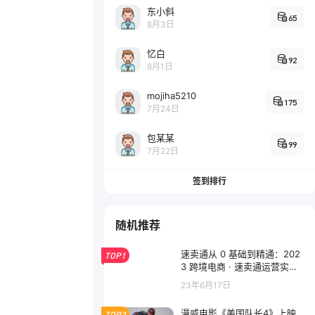
东小斜
65
8月3日
忆白
92
8月1日
mojiha5210
175
7月24日
包某某
99
7月22日
签到排行
随机推荐
速卖通从 0 基础到精通：202
TOP1
3 跨境电商 · 速卖通运营实战
全流程
23年6月17日
漫威电影《美国队长4》上映
TOP2