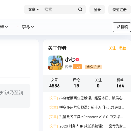
文章
登录
快速注册
程
更多
投稿
关于作者
关注
私信
小七
传奇
Lv7
永久会员
文章
评论
关注
粉丝
4556
18
0
164
知识乃至消
[文章]
抖店老板商业思维课，经营本质、破局心
法、爆流实战，八节课重塑认知，助力单店利润倍
[文章]
拼多多运营实战课：新手入门+运营进阶、
增
爆单打法，16 节干货，助力新手店铺快速实现日
[文章]
批量改名工具 zRenamer v1.8.0 中文绿色
出百单
版
[文章]
2026 财务人 IP 成长系统课：一套专为财