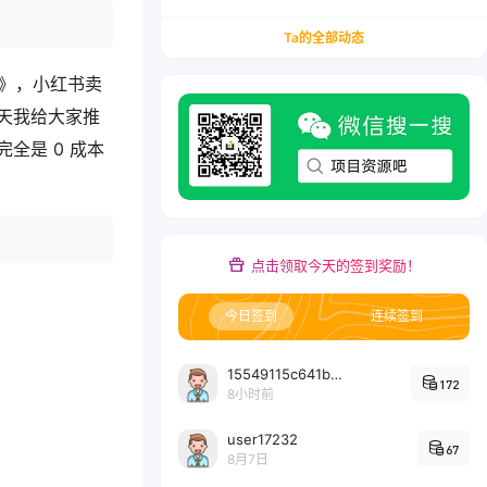
务/会计从业者设计的个人品牌与副业变现系统解
决方案
Ta的全部动态
？》，小红书卖
天我给大家推
全是 0 成本
点击领取今天的签到奖励！
今日签到
连续签到
15549115c641bc6524e64d1d800349ec7396
172
8小时前
user17232
67
8月7日