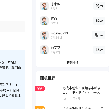
东小斜
65
8月3日
忆白
92
8月1日
mojiha5210
175
7月24日
包某某
99
7月22日
争议与本站无
签到排行
版服务。我们非
随机推荐
内都含项目全套
零成本创业：视频号字帖项
TOP1
发布时间和您阅
目，一单利润 49.9 ，每天轻
站所有资料均来
松1000+
23年10月6日
《文案策略师》文案高手，营
TOP2