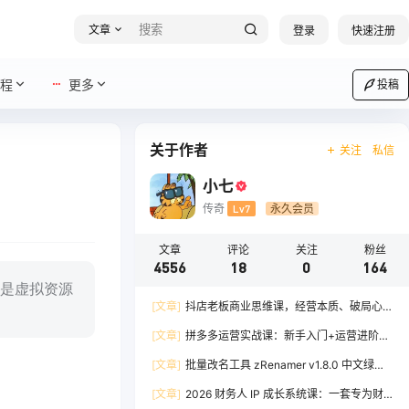
文章
登录
快速注册
程
更多
投稿
关于作者
关注
私信
小七
传奇
Lv7
永久会员
文章
评论
关注
粉丝
4556
18
0
164
是虚拟资源
[文章]
抖店老板商业思维课，经营本质、破局心
法、爆流实战，八节课重塑认知，助力单店利润倍
[文章]
拼多多运营实战课：新手入门+运营进阶、
增
爆单打法，16 节干货，助力新手店铺快速实现日
[文章]
批量改名工具 zRenamer v1.8.0 中文绿色
出百单
版
[文章]
2026 财务人 IP 成长系统课：一套专为财