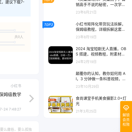
式，建议下载7-
销高手不说的秘密，一次学
完，不走弯路
23年6月21日
小红书矩阵化带货玩法拆解，
TOP3
保姆级教程，详细拆解这套玩
法
23年8月19日
共0人
2024 淘宝短剧无人直播，OB
S 搭建，视频教程，附素材软
件
24年2月19日
颠覆你的认知，教你如何用 A
I，3 分钟做一条科普视频，轻
松实现月入过万
小红书
23年10月29日
 保姆级教学
食尚课堂手机美食摄影2.0+灯
光
7-24 7:48:27
21年3月25日
解锁
会员
权限
要么庸俗，要么孤独