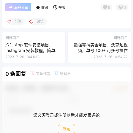
0
0
海报分享
收藏
举报
引流
微信
网赚项目
网赚项目
冷门 App 软件安装项目：
最强零撸美金项目：沃克短视
Instagram 安装教程，简单无
频，单号 100+ 可多号操作
成本
2023-7-26 10:41:38
2023-7-26 10:54:27
0 条回复
文章作者
管理员
A
M
欢迎您，新朋友，感谢参与互动！
确认修改
您必须登录或注册以后才能发表评论
登录