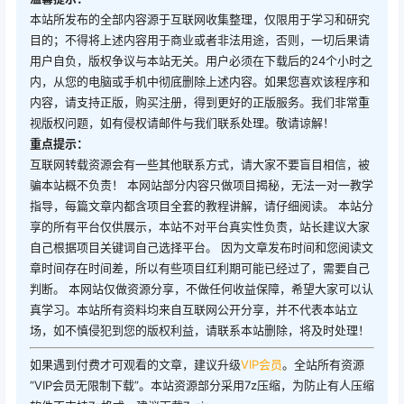
本站所发布的全部内容源于互联网收集整理，仅限用于学习和研究
目的；不得将上述内容用于商业或者非法用途，否则，一切后果请
用户自负，版权争议与本站无关。用户必须在下载后的24个小时之
内，从您的电脑或手机中彻底删除上述内容。如果您喜欢该程序和
内容，请支持正版，购买注册，得到更好的正版服务。我们非常重
视版权问题，如有侵权请邮件与我们联系处理。敬请谅解！
重点提示：
互联网转载资源会有一些其他联系方式，请大家不要盲目相信，被
骗本站概不负责！ 本网站部分内容只做项目揭秘，无法一对一教学
指导，每篇文章内都含项目全套的教程讲解，请仔细阅读。 本站分
享的所有平台仅供展示，本站不对平台真实性负责，站长建议大家
自己根据项目关键词自己选择平台。 因为文章发布时间和您阅读文
章时间存在时间差，所以有些项目红利期可能已经过了，需要自己
判断。 本网站仅做资源分享，不做任何收益保障，希望大家可以认
真学习。本站所有资料均来自互联网公开分享，并不代表本站立
场，如不慎侵犯到您的版权利益，请联系本站删除，将及时处理！
如果遇到付费才可观看的文章，建议升级
VIP会员
。全站所有资源
“VIP会员无限制下载”。本站资源部分采用7z压缩，为防止有人压缩