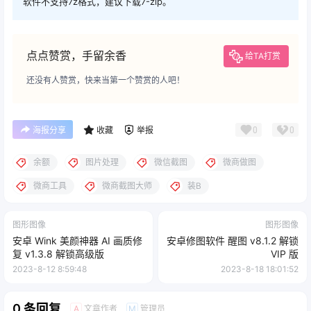
软件不支持7z格式，建议下载7-zip。
点点赞赏，手留余香
给TA打赏
还没有人赞赏，快来当第一个赞赏的人吧！
0
0
海报分享
收藏
举报
余额
图片处理
微信截图
微商做图
微商工具
微商截图大师
装B
图形图像
图形图像
安卓 Wink 美颜神器 AI 画质修
安卓修图软件 醒图 v8.1.2 解锁
复 v1.3.8 解锁高级版
VIP 版
2023-8-12 8:59:48
2023-8-18 18:01:52
0 条回复
文章作者
管理员
A
M