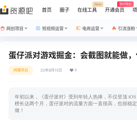
New
限时特价
首页
圈子
在线工具
开通会员
网创项目
短视频运营
电商运营
引流涨粉
蛋仔派对游戏掘金：会截图就能做，
0
网赚项目
23年8月15日
年初以来，《蛋仔派对》受到年轻人热捧，不仅登顶 iOS 端游戏下
榜长达两个月，蛋仔派对的流量方面一直很高，也很稳定
做！