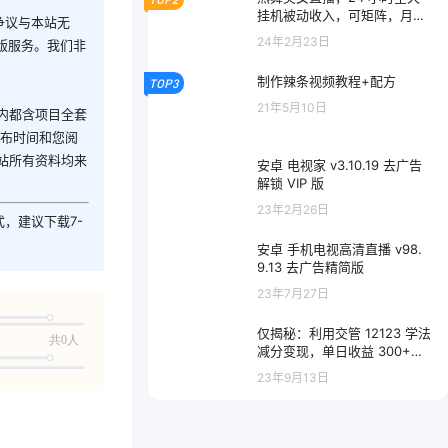
挂机被动收入，可矩阵，月入
争议与本站无
5W+，隔壁卖 2888 热门项目
24年2月23日
版服务。我们非
制作辣条视频教程+配方
TOP3
21年5月10日
内都含项目全套
发布时间和您阅
站所有资料均来
安卓 电视家 v3.10.19 去广告
解锁 VIP 版
23年2月26日
式，建议下载7-
安卓 手机电视高清直播 v98.
9.13 去广告精简版
23年7月27日
仅揭秘：利用交管 12123 学法
共0人
减分变现，单日收益 300+，
一部手机即可操作
23年9月13日