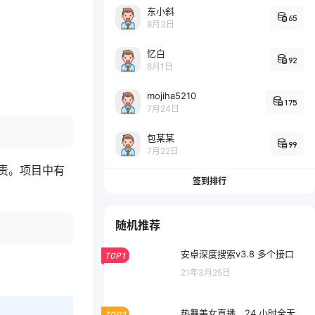
东小斜
65
8月3日
忆白
92
8月1日
mojiha5210
175
7月24日
包某某
99
7月22日
责。项目中有
签到排行
随机推荐
安卓深度搜索v3.8 多个接口
TOP1
21年3月25日
热舞美女直播，24 小时全天
TOP2