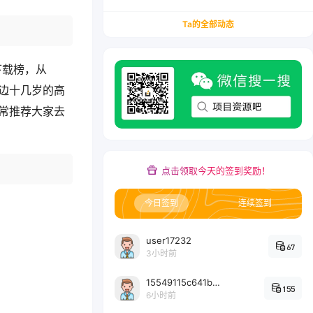
务/会计从业者设计的个人品牌与副业变现系统解
决方案
Ta的全部动态
下载榜，从
我身边十几岁的高
非常推荐大家去
点击领取今天的签到奖励！
今日签到
连续签到
user17232
67
3小时前
15549115c641bc6524e64d1d800349ec7396
155
6小时前