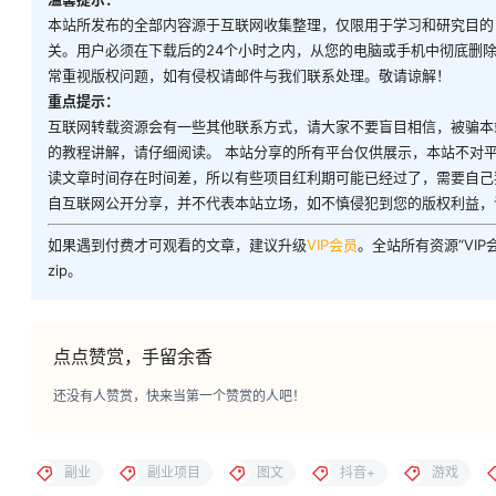
本站所发布的全部内容源于互联网收集整理，仅限用于学习和研究目的
关。用户必须在下载后的24个小时之内，从您的电脑或手机中彻底删
常重视版权问题，如有侵权请邮件与我们联系处理。敬请谅解！
重点提示：
互联网转载资源会有一些其他联系方式，请大家不要盲目相信，被骗本
的教程讲解，请仔细阅读。 本站分享的所有平台仅供展示，本站不对
读文章时间存在时间差，所以有些项目红利期可能已经过了，需要自己
自互联网公开分享，并不代表本站立场，如不慎侵犯到您的版权利益，
如果遇到付费才可观看的文章，建议升级
VIP会员
。全站所有资源“VI
zip。
点点赞赏，手留余香
还没有人赞赏，快来当第一个赞赏的人吧！
副业
副业项目
图文
抖音+
游戏