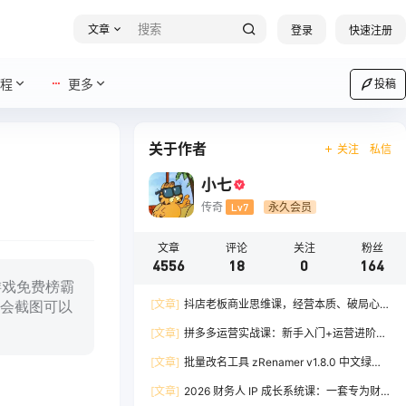
文章
登录
快速注册
程
更多
投稿
关于作者
关注
私信
小七
传奇
Lv7
永久会员
文章
评论
关注
粉丝
4556
18
0
164
 游戏免费榜霸
[文章]
抖店老板商业思维课，经营本质、破局心
会截图可以
法、爆流实战，八节课重塑认知，助力单店利润倍
[文章]
拼多多运营实战课：新手入门+运营进阶、
增
爆单打法，16 节干货，助力新手店铺快速实现日
[文章]
批量改名工具 zRenamer v1.8.0 中文绿色
出百单
版
[文章]
2026 财务人 IP 成长系统课：一套专为财