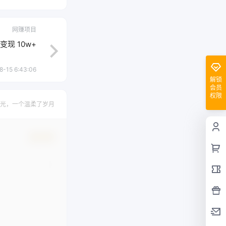
网赚项目
现 10w+
8-15 6:43:06
解锁
会员
权限
光，一个温柔了岁月
确认修改