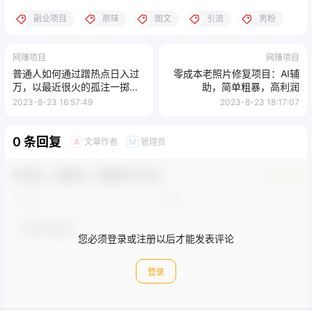
副业项目
原味
图文
引流
男粉
网赚项目
网赚项目
普通人如何通过蹭热点日入过
零成本老照片修复项目：AI辅
万，以最近很火的孤注一掷缅
助，简单粗暴，高利润
北反诈为例
2023-8-23 16:57:49
2023-8-23 18:17:07
0 条回复
文章作者
管理员
A
M
欢迎您，新朋友，感谢参与互动！
确认修改
您必须登录或注册以后才能发表评论
登录