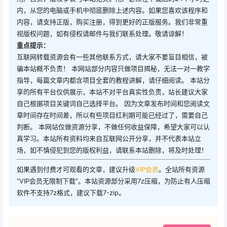
内，从您的电脑或手机中彻底删除上述内容。如果您喜欢该程序和
内容，请支持正版，购买注册，得到更好的正版服务。我们非常重
视版权问题，如有侵权请邮件与我们联系处理。敬请谅解！
重点提示：
互联网转载资源会有一些其他联系方式，请大家不要盲目相信，被
骗本站概不负责！ 本网站部分内容只做项目揭秘，无法一对一教学
指导，每篇文章内都含项目全套的教程讲解，请仔细阅读。 本站分
享的所有平台仅供展示，本站不对平台真实性负责，站长建议大家
自己根据项目关键词自己选择平台。 因为文章发布时间和您阅读文
章时间存在时间差，所以有些项目红利期可能已经过了，需要自己
判断。 本网站仅做资源分享，不做任何收益保障，希望大家可以认
真学习。本站所有资料均来自互联网公开分享，并不代表本站立
场，如不慎侵犯到您的版权利益，请联系本站删除，将及时处理！
如果遇到付费才可观看的文章，建议升级
VIP会员
。全站所有资源
“VIP会员无限制下载”。本站资源部分采用7z压缩，为防止有人压缩
软件不支持7z格式，建议下载7-zip。