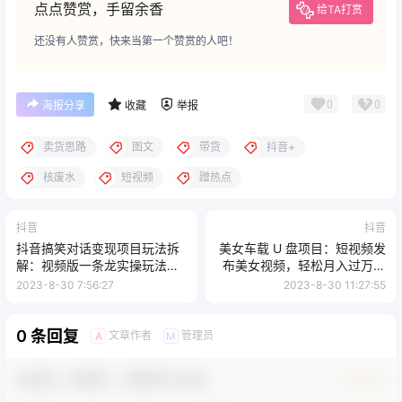
点点赞赏，手留余香
给TA打赏
还没有人赞赏，快来当第一个赞赏的人吧！
0
0
海报分享
收藏
举报
卖货思路
图文
带货
抖音+
核废水
短视频
蹭热点
抖音
抖音
抖音搞笑对话变现项目玩法拆
美女车载 U 盘项目：短视频发
解：视频版一条龙实操玩法分
布美女视频，轻松月入过万，
享给你
适合 0 基础小白
2023-8-30 7:56:27
2023-8-30 11:27:55
0 条回复
文章作者
管理员
A
M
欢迎您，新朋友，感谢参与互动！
确认修改