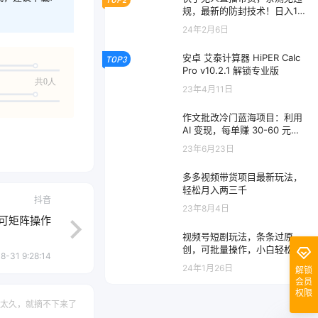
规，最新的防封技术！日入10
00+
24年2月6日
安卓 艾泰计算器 HiPER Calc
TOP3
Pro v10.2.1 解锁专业版
共0人
23年4月11日
作文批改冷门蓝海项目：利用
AI 变现，每单赚 30-60 元不
等
23年6月23日
多多视频带货项目最新玩法，
轻松月入两三千
抖音
23年8月4日
可矩阵操作
视频号短剧玩法，条条过原
创，可批量操作，小白轻松上
8-31 9:28:14
手，当天可变现
24年1月26日
解锁
会员
权限
太久，就摘不下来了