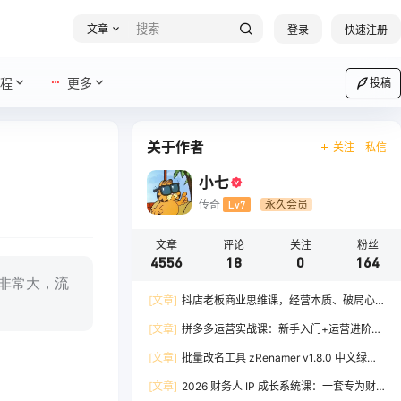
文章
登录
快速注册
程
更多
投稿
关于作者
关注
私信
小七
传奇
Lv7
永久会员
文章
评论
关注
粉丝
4556
18
0
164
模非常大，流
[文章]
抖店老板商业思维课，经营本质、破局心
法、爆流实战，八节课重塑认知，助力单店利润倍
[文章]
拼多多运营实战课：新手入门+运营进阶、
增
爆单打法，16 节干货，助力新手店铺快速实现日
[文章]
批量改名工具 zRenamer v1.8.0 中文绿色
出百单
版
[文章]
2026 财务人 IP 成长系统课：一套专为财