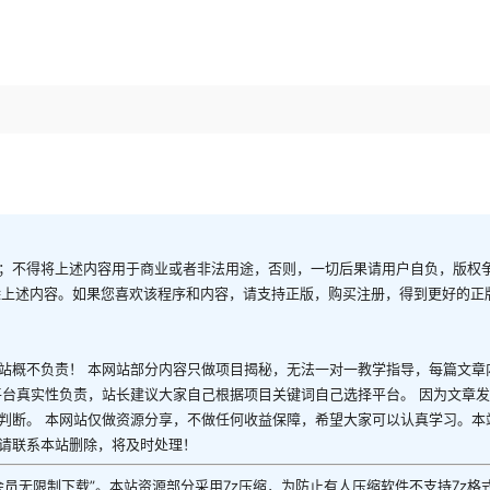
；不得将上述内容用于商业或者非法用途，否则，一切后果请用户自负，版权
除上述内容。如果您喜欢该程序和内容，请支持正版，购买注册，得到更好的正
站概不负责！ 本网站部分内容只做项目揭秘，无法一对一教学指导，每篇文章
平台真实性负责，站长建议大家自己根据项目关键词自己选择平台。 因为文章
判断。 本网站仅做资源分享，不做任何收益保障，希望大家可以认真学习。本
请联系本站删除，将及时处理！
P会员无限制下载”。本站资源部分采用7z压缩，为防止有人压缩软件不支持7z格