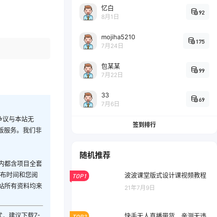
忆白
92
8月1日
mojiha5210
175
7月24日
包某某
99
7月22日
33
69
7月6日
争议与本站无
签到排行
版服务。我们非
随机推荐
内都含项目全套
发布时间和您阅
波波课堂版式设计课视频教程
TOP1
站所有资料均来
21年7月9日
式，建议下载7-
快手无人直播带货，亲测无违
TOP2