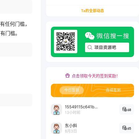
务/会计从业者设计的个人品牌与副业变现系统解
决方案
Ta的全部动态
没有任何门槛，
没有门槛。
点击领取今天的签到奖励！
今日签到
连续签到
15549115c641bc6524e64d1d800349ec7396
68
13小时前
东小斜
65
8月3日