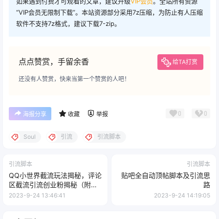
如果遇到付费才可观看的文章，建议升级
VIP会员
。全站所有资源
“VIP会员无限制下载”。本站资源部分采用7z压缩，为防止有人压缩
软件不支持7z格式，建议下载7-zip。
点点赞赏，手留余香
给TA打赏
还没有人赞赏，快来当第一个赞赏的人吧！
0
0
海报分享
收藏
举报
Soul
引流
引流脚本
引流脚本
引流脚本
QQ小世界截流玩法揭秘，评论
贴吧全自动顶帖脚本及引流思
区截流引流创业粉揭秘（附
路
App 脚本）
2023-9-24 13:46:41
2023-9-24 14:19:05