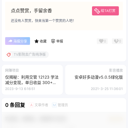
点点赞赏，手留余香
给TA打赏
还没有人赞赏，快来当第一个赞赏的人吧！
0
0
海报分享
收藏
举报
TV影院去广告纯净版
网赚项目
影音播放
仅揭秘：利用交管 12123 学法
安卓好多动漫v5.0.5绿化版
减分变现，单日收益 300+，
一部手机即可操作
2023-9-13 6:16:51
2021-3-25 11:36:01
0 条回复
文章作者
管理员
A
M
欢迎您，新朋友，感谢参与互动！
确认修改