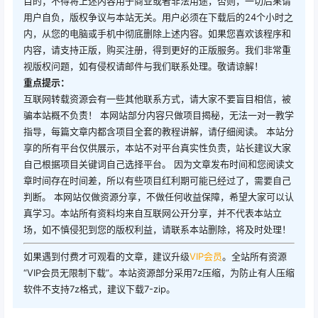
目的；不得将上述内容用于商业或者非法用途，否则，一切后果请
用户自负，版权争议与本站无关。用户必须在下载后的24个小时之
内，从您的电脑或手机中彻底删除上述内容。如果您喜欢该程序和
内容，请支持正版，购买注册，得到更好的正版服务。我们非常重
视版权问题，如有侵权请邮件与我们联系处理。敬请谅解！
重点提示：
互联网转载资源会有一些其他联系方式，请大家不要盲目相信，被
骗本站概不负责！ 本网站部分内容只做项目揭秘，无法一对一教学
指导，每篇文章内都含项目全套的教程讲解，请仔细阅读。 本站分
享的所有平台仅供展示，本站不对平台真实性负责，站长建议大家
自己根据项目关键词自己选择平台。 因为文章发布时间和您阅读文
章时间存在时间差，所以有些项目红利期可能已经过了，需要自己
判断。 本网站仅做资源分享，不做任何收益保障，希望大家可以认
真学习。本站所有资料均来自互联网公开分享，并不代表本站立
场，如不慎侵犯到您的版权利益，请联系本站删除，将及时处理！
如果遇到付费才可观看的文章，建议升级
VIP会员
。全站所有资源
“VIP会员无限制下载”。本站资源部分采用7z压缩，为防止有人压缩
软件不支持7z格式，建议下载7-zip。