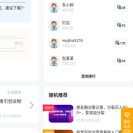
东小斜
65
式，建议下载7-
8月3日
忆白
92
8月1日
mojiha5210
175
共0人
7月24日
包某某
99
7月22日
签到排行
引流脚本
随机推荐
精准引创业粉
朋友圈访客记录，分裂日入50
TOP1
0+，变现加分裂
0-5 17:08:40
23年12月20日
解锁
会员
权限
阿里巴巴运营零基础入门教
TOP2