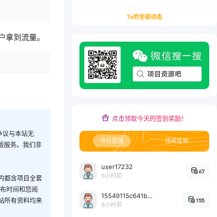
务/会计从业者设计的个人品牌与副业变现系统解
决方案
Ta的全部动态
户拿到流量。
点击领取今天的签到奖励！
争议与本站无
今日签到
连续签到
版服务。我们非
user17232
67
6小时前
内都含项目全套
发布时间和您阅
15549115c641bc6524e64d1d800349ec7396
站所有资料均来
155
8小时前