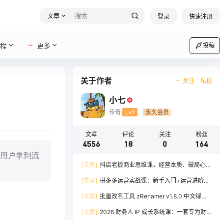
文章
登录
快速注册
程
更多
投稿
关于作者
关注
私信
小七
传奇
Lv7
永久会员
文章
评论
关注
粉丝
4556
18
0
164
用户拿到流
[文章]
抖店老板商业思维课，经营本质、破局心
法、爆流实战，八节课重塑认知，助力单店利润倍
[文章]
拼多多运营实战课：新手入门+运营进阶、
增
爆单打法，16 节干货，助力新手店铺快速实现日
[文章]
批量改名工具 zRenamer v1.8.0 中文绿色
出百单
版
[文章]
2026 财务人 IP 成长系统课：一套专为财