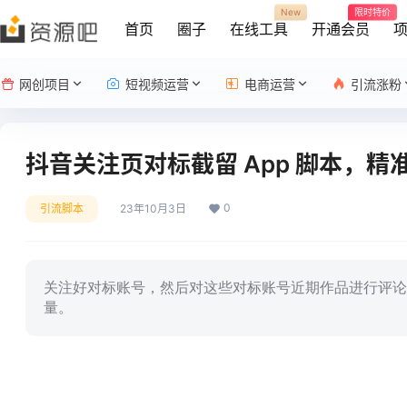
New
限时特价
首页
圈子
在线工具
开通会员
网创项目
短视频运营
电商运营
引流涨粉
抖音关注页对标截留 App 脚本，精
0
引流脚本
23年10月3日
关注好对标账号，然后对这些对标账号近期作品进行评论
量。