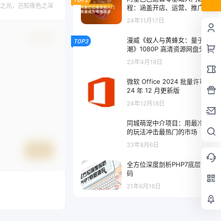
之光，岂知夜色之深
程：涵盖开店、运营、推广，
快速成为电商高手
24年11月17日
确认修改
漫威《蚁人与黄蜂女：量子狂
TOP3
潮》1080P 高清资源网盘分享
23年4月18日
微软 Office 2024 批量许可版
24 年 12 月更新版
24年12月18日
同城萌宠中介项目：用最冷门
的玩法冲击最热门的市场
23年8月6日
提交
全方位深度剖析PHP7底层源
码
21年6月16日