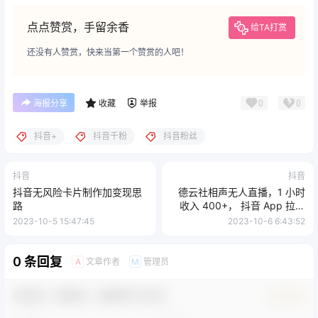
点点赞赏，手留余香
给TA打赏
还没有人赞赏，快来当第一个赞赏的人吧！
0
0
海报分享
收藏
举报
抖音+
抖音千粉
抖音粉丝
抖音
抖音
抖音无风险卡片制作加变现思
德云社相声无人直播，1 小时
路
收入 400+， 抖音 App 拉新
暴力新玩法（附 300G 素材）
2023-10-5 15:47:45
2023-10-6 6:43:52
0 条回复
文章作者
管理员
A
M
欢迎您，新朋友，感谢参与互动！
确认修改