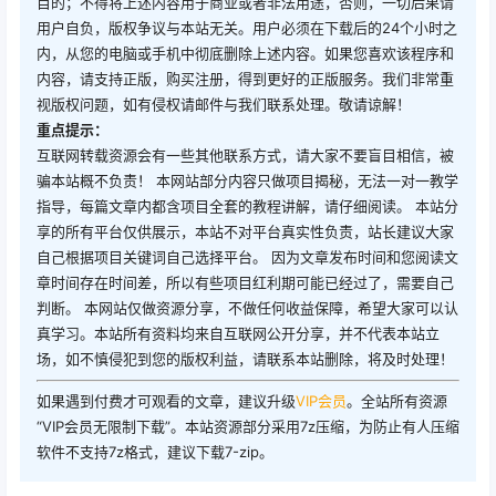
目的；不得将上述内容用于商业或者非法用途，否则，一切后果请
用户自负，版权争议与本站无关。用户必须在下载后的24个小时之
内，从您的电脑或手机中彻底删除上述内容。如果您喜欢该程序和
内容，请支持正版，购买注册，得到更好的正版服务。我们非常重
视版权问题，如有侵权请邮件与我们联系处理。敬请谅解！
重点提示：
互联网转载资源会有一些其他联系方式，请大家不要盲目相信，被
骗本站概不负责！ 本网站部分内容只做项目揭秘，无法一对一教学
指导，每篇文章内都含项目全套的教程讲解，请仔细阅读。 本站分
享的所有平台仅供展示，本站不对平台真实性负责，站长建议大家
自己根据项目关键词自己选择平台。 因为文章发布时间和您阅读文
章时间存在时间差，所以有些项目红利期可能已经过了，需要自己
判断。 本网站仅做资源分享，不做任何收益保障，希望大家可以认
真学习。本站所有资料均来自互联网公开分享，并不代表本站立
场，如不慎侵犯到您的版权利益，请联系本站删除，将及时处理！
如果遇到付费才可观看的文章，建议升级
VIP会员
。全站所有资源
“VIP会员无限制下载”。本站资源部分采用7z压缩，为防止有人压缩
软件不支持7z格式，建议下载7-zip。