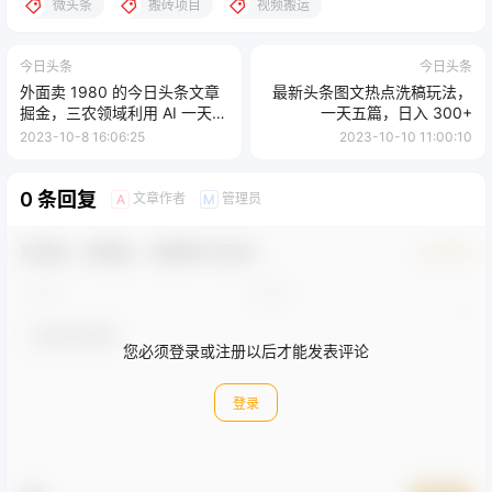
微头条
搬砖项目
视频搬运
今日头条
今日头条
外面卖 1980 的今日头条文章
最新头条图文热点洗稿玩法，
掘金，三农领域利用 AI 一天
一天五篇，日入 300+
20 篇，轻松月入过万
2023-10-8 16:06:25
2023-10-10 11:00:10
0 条回复
文章作者
管理员
A
M
欢迎您，新朋友，感谢参与互动！
确认修改
您必须登录或注册以后才能发表评论
登录