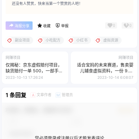
还没有人赞赏，快来当第一个赞赏的人吧！
0
0
海报分享
收藏
举报
副业项目
小吃配方
小红书
虚拟资源
网赚项目
网赚项目
仅揭秘：京东虚假赔付项目，
适合宝妈的未来赛道，售卖婴
缺货赔付一单 500，一部手机
儿辅食虚拟资料，一份 9.9-
即可，教程视频详细完整
69.9 元闭眼赚钱
2023-10-13 17:26:24
2023-10-14 6:08:07
1 条回复
文章作者
管理员
A
M
欢迎您，新朋友，感谢参与互动！
确认修改
您必须登录或注册以后才能发表评论