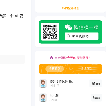
务/会计从业者设计的个人品牌与副业变现系统解
决方案
Ta的全部动态
一个 AI 变
点击领取今天的签到奖励！
今日签到
连续签到
15549115c641bc6524e64d1d800349ec7396
155
1小时前
东小斜
65
8月3日