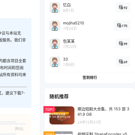
忆白
92
8月1日
mojiha5210
175
7月24日
争议与本站无
版服务。我们非
包某某
99
7月22日
33
内都含项目全套
69
7月6日
发布时间和您阅
站所有资料均来
签到排行
式，建议下载7-
随机推荐
擦边短剧大合集，共 153 部 3
TOP1
41.9 GB
24年12月31日
共0人
视频压制 ShanaEncoder v5.
TOP2