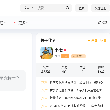
文章
登录
快速注册
程
更多
投稿
关于作者
关注
私信
小七
传奇
Lv7
永久会员
文章
评论
关注
粉丝
4556
18
0
164
大家拆解一个
[文章]
抖店老板商业思维课，经营本质、破局心
法、爆流实战，八节课重塑认知，助力单店利润倍
[文章]
拼多多运营实战课：新手入门+运营进阶、
增
爆单打法，16 节干货，助力新手店铺快速实现日
[文章]
批量改名工具 zRenamer v1.8.0 中文绿色
出百单
版
[文章]
2026 财务人 IP 成长系统课：一套专为财