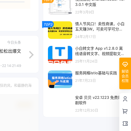
3.0.1 中文版
22年3月9日
情人节风口！卖性商课，小白
TOP3
五天赚3W，可卖可学可分
享！
24年2月17日
今日头条
小白转文字 App v1.2.8.0 离
轻松松出爆文
线语音转文字、视频提取文
案、音频转文案工具，完全免
25年11月24日
费版
-22 14:21:49
解锁
服务网格Istio基础与实践
会员
21年7月23日
权限
狂的风，和最静的海
安卓 贝贝 v22.1223 免费的追
剧软件
确认修改
22年12月30日