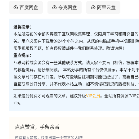
百度网盘
夸克网盘
阿里云盘
温馨提示：
本站所发布的全部内容源于互联网收集整理，仅限用于学习和研究目的
关。用户必须在下载后的24个小时之内，从您的电脑或手机中彻底删
常重视版权问题，如有侵权请邮件与我们联系处理。敬请谅解！
重点提示：
互联网转载资源会有一些其他联系方式，请大家不要盲目相信，被骗本
的教程讲解，请仔细阅读。 本站分享的所有平台仅供展示，本站不对
读文章时间存在时间差，所以有些项目红利期可能已经过了，需要自己
自互联网公开分享，并不代表本站立场，如不慎侵犯到您的版权利益，
如果遇到付费才可观看的文章，建议升级
VIP会员
。全站所有资源“VI
zip。
点点赞赏，手留余香
还没有人赞赏，快来当第一个赞赏的人吧！