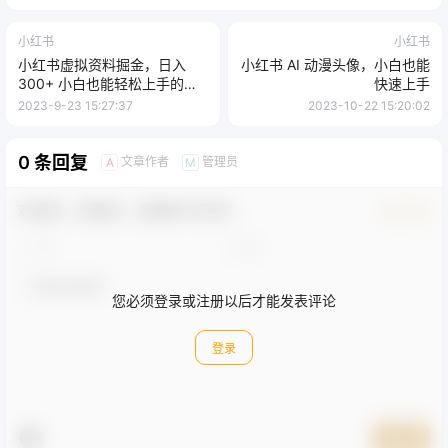
小红书
小红书
小红书虚拟资料掘金，日入
小红书 AI 动漫头像，小白也能
300+ 小白也能轻松上手的蓝
快速上手
海项目
2023-9-23 15:27:37
2023-10-22 15:20:02
0 条回复
文章作者
管理员
A
M
欢迎您，新朋友，感谢参与互动！
确认修改
您必须登录或注册以后才能发表评论
登录
提交