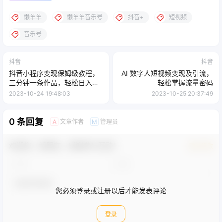
懒羊羊
懒羊羊音乐号
抖音+
短视频
音乐号
抖音
抖音
抖音小程序变现保姆级教程，
AI 数字人短视频变现及引流，
三分钟一条作品，轻松日入
轻松掌握流量密码
1000+
2023-10-24 19:48:03
2023-10-25 20:37:49
0 条回复
文章作者
管理员
A
M
欢迎您，新朋友，感谢参与互动！
确认修改
您必须登录或注册以后才能发表评论
登录