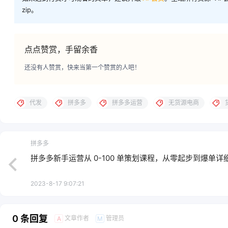
zip。
点点赞赏，手留余香
还没有人赞赏，快来当第一个赞赏的人吧！
代发
拼多多
拼多多运营
无货源电商
拼多多
拼多多新手运营从 0-100 单策划课程，从零起步到爆单详
2023-8-17 9:07:21
0 条回复
文章作者
管理员
A
M