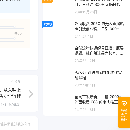
目，日利润 300+ 无脑操作
【揭秘】
23年12月28日
外面收费 3980 的无人直播精
TOP3
准引流创业粉，日引 300+ 落
共0人
地实操玩法【全套语音素材】
24年2月1日
自然流量快速起号直播：底层
逻辑、纯自然流暴力起号、简
单快速上抖音带货榜
23年6月12日
Power BI 进阶到性能优化实
战课程
拼多多
23年4月11日
课，从入驻上
售卖全流程
全网首发最新，日撸 2000+，
外面收费 688 的金杰猫直播间
1-1 19:05:01
搭建，保姆级教程小白可操作
24年2月18日
解锁
会员
权限
曾经慌乱过我的年华