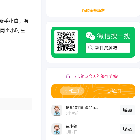
务/会计从业者设计的个人品牌与副业变现系统解
决方案
Ta的全部动态
新手小白，有
用两个小时左
点击领取今天的签到奖励！
今日签到
连续签到
15549115c641bc6524e64d1d800349ec7396
68
5小时前
东小斜
65
8月3日