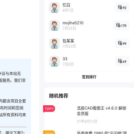
忆白
92
8月1日
mojiha5210
175
7月24日
包某某
99
7月22日
33
69
7月6日
争议与本站无
签到排行
版服务。我们非
随机推荐
内都含项目全套
发布时间和您阅
浩辰CAD看图王 v4.6.0 解锁
TOP1
会员版
站所有资料均来
21年8月11日
式，建议下载7-
外面收费 2980 的“云闪修”项
TOP2