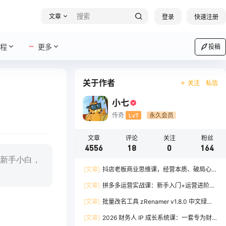
文章
登录
快速注册
程
更多
投稿
关于作者
关注
私信
小七
传奇
Lv7
永久会员
文章
评论
关注
粉丝
4556
18
0
164
新手小白，
[文章]
抖店老板商业思维课，经营本质、破局心
法、爆流实战，八节课重塑认知，助力单店利润倍
[文章]
拼多多运营实战课：新手入门+运营进阶、
增
爆单打法，16 节干货，助力新手店铺快速实现日
[文章]
批量改名工具 zRenamer v1.8.0 中文绿色
出百单
版
[文章]
2026 财务人 IP 成长系统课：一套专为财