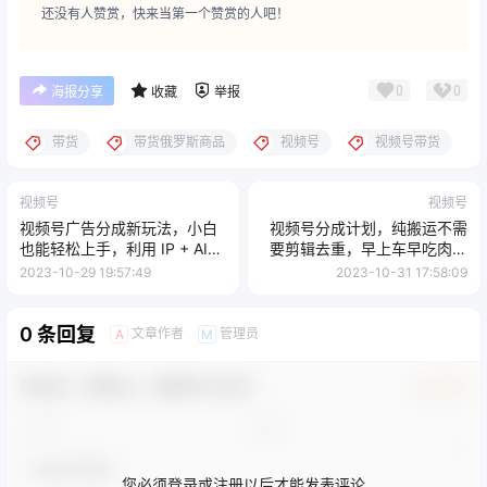
还没有人赞赏，快来当第一个赞赏的人吧！
0
0
海报分享
收藏
举报
带货
带货俄罗斯商品
视频号
视频号带货
视频号
视频号
视频号广告分成新玩法，小白
视频号分成计划，纯搬运不需
也能轻松上手，利用 IP + AI
要剪辑去重，早上车早吃肉，
自动化，轻松月入五位数
月入 1-2k 没有问题
2023-10-29 19:57:49
2023-10-31 17:58:09
0 条回复
文章作者
管理员
A
M
欢迎您，新朋友，感谢参与互动！
确认修改
您必须登录或注册以后才能发表评论