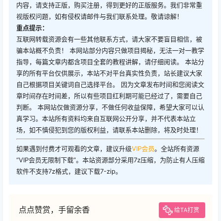
内容，请支持正版，购买注册，得到更好的正版服务。我们非常重
视版权问题，如有侵权请邮件与我们联系处理。敬请谅解！
重点提示：
互联网转载资源会有一些其他联系方式，请大家不要盲目相信，被
骗本站概不负责！ 本网站部分内容只做项目揭秘，无法一对一教学
指导，每篇文章内都含项目全套的教程讲解，请仔细阅读。 本站分
享的所有平台仅供展示，本站不对平台真实性负责，站长建议大家
自己根据项目关键词自己选择平台。 因为文章发布时间和您阅读文
章时间存在时间差，所以有些项目红利期可能已经过了，需要自己
判断。 本网站仅做资源分享，不做任何收益保障，希望大家可以认
真学习。本站所有资料均来自互联网公开分享，并不代表本站立
场，如不慎侵犯到您的版权利益，请联系本站删除，将及时处理！
如果遇到付费才可观看的文章，建议升级
VIP会员
。全站所有资源
“VIP会员无限制下载”。本站资源部分采用7z压缩，为防止有人压缩
软件不支持7z格式，建议下载7-zip。
点点赞赏，手留余香
给TA打赏